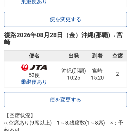
乗継便あり
便を変更する
復路
2026年08月28日（金）
沖縄(那覇)
→
宮
崎
便名
出発
到着
空席
沖縄(那覇)
宮崎
2
52便
10:25
15:20
乗継便あり
便を変更する
【空席状況】
○:空席あり(9席以上) 1～8:残席数(1～8席) ×：予
約不可