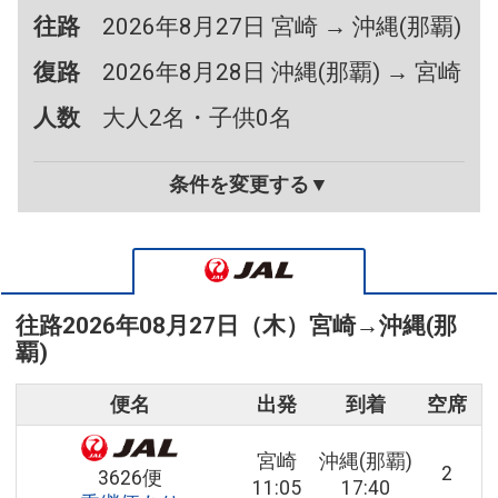
往路
2026年8月27日 宮崎 → 沖縄(那覇)
復路
2026年8月28日 沖縄(那覇) → 宮崎
人数
大人2名・子供0名
条件を変更する▼
往路
2026年08月27日（木）
宮崎
→
沖縄(那
覇)
便名
出発
到着
空席
宮崎
沖縄(那覇)
2
3626便
11:05
17:40