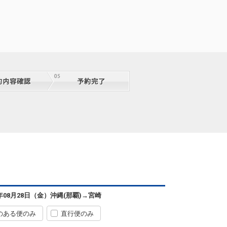
沖縄(那覇)
宮崎
― 円
0便
07:15
13:30
便あり
クラスJを利用する
― 円
沖縄(那覇)
宮崎
3
+3,900円
0便
07:15
10:35
便あり
クラスJを利用する
+22,000円
沖縄(那覇)
宮崎
6年08月28日（金）
沖縄(那覇)
→
宮崎
2
+7,000円
0便
07:15
15:20
便あり
のある便のみ
直行便のみ
クラスJを利用する
+22,000円
7