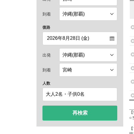
到着
復路
出発
到着
人数
再検索
【
○
【
現