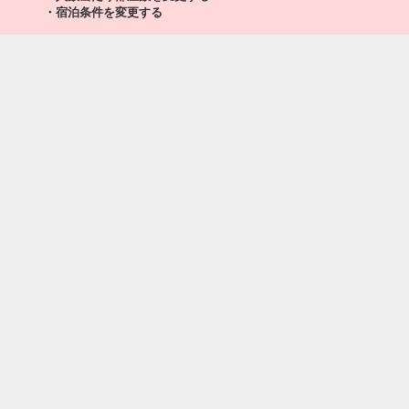
宮崎
沖縄(那覇)
・宿泊条件を変更する
4
+0円
3636便
16:50
22:25
乗継便あり
クラスJを利用する
+18,400円
4