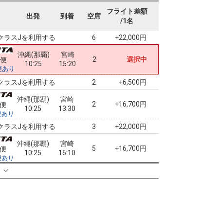
沖縄(那覇)
宮崎
フライト差額
4
+16,700円
0便
出発
到着
空席
07:15
12:35
/1名
便あり
クラスJを利用する
+22,000円
6
沖縄(那覇)
宮崎
2
選択中
2便
10:25
15:20
便あり
クラスJを利用する
+6,500円
2
沖縄(那覇)
宮崎
2
+16,700円
2便
10:25
13:30
便あり
クラスJを利用する
+22,000円
3
沖縄(那覇)
宮崎
5
+16,700円
2便
10:25
16:10
便あり
クラスJを利用する
+22,000円
る
5
沖縄(那覇)
宮崎
― 円
4便
13:25
20:00
便あり
クラスJを利用する
― 円