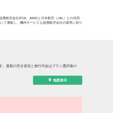
沖縄(那覇)
宮崎
― 円
8便
14:50
20:00
。
便あり
携航空会社(FDA、AMX)と日本航空（JAL）との共同
クラスJを利用する
― 円
務員にて運航し、機内サービスも提携航空会社の基準に則り
沖縄(那覇)
宮崎
― 円
62便
15:15
20:00
便あり
クラスJを利用する
― 円
す。最新の空き状況と旅行代金はプラン選択後の
地図表示