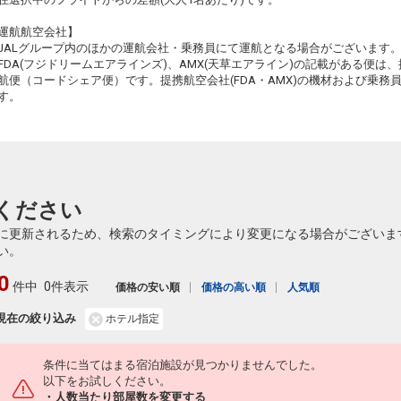
+0円
3630便
14:00
17:40
乗継便あり
運航航空会社】
5
クラスJを利用する
+2,500円
4
JALグループ内のほかの運航会社・乗務員にて運航となる場合がございます
乗継
FDA(フジドリームエアラインズ)、AMX(天草エアライン)の記載がある便は、提
宮崎
沖縄(那覇)
航便（コードシェア便）です。提携航空会社(FDA・AMX)の機材および乗
+0円
3630便
14:00
18:55
す。
乗継便あり
20
クラスJを利用する
+2,500円
乗継
宮崎
沖縄(那覇)
+0円
3630便
14:00
22:25
乗継便あり
ください
クラスJを利用する
+2,500円
2
に更新されるため、検索のタイミングにより変更になる場合がございま
宮崎
沖縄(那覇)
い。
5
+7,900円
3634便
15:50
18:55
乗継便あり
0
件中
0件表示
価格の安い順
価格の高い順
人気順
クラスJを利用する
+18,400円
5
現在の絞り込み
ホテル指定
宮崎
沖縄(那覇)
3
+11,900円
3634便
15:50
22:25
乗継便あり
条件に当てはまる宿泊施設が見つかりませんでした。
クラスJを利用する
+33,900円
5
以下をお試しください。
・人数当たり部屋数を変更する