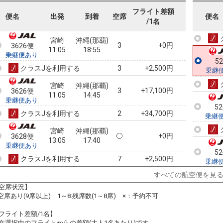
3626便
11:05
17:40
乗継便あり
フライト差額
5
便名
出発
到着
空席
便名
/1名
クラスJを利用する
+6,500円
2
乗継
宮崎
沖縄(那覇)
3
+0円
3626便
11:05
18:55
乗継便あり
5
クラスJを利用する
+2,500円
3
乗継
宮崎
沖縄(那覇)
3
+17,100円
3626便
11:05
14:45
乗継便あり
5
クラスJを利用する
+34,700円
2
乗継
宮崎
沖縄(那覇)
+0円
3628便
13:05
17:40
乗継便あり
5
クラスJを利用する
+2,500円
7
乗継
すべての航空便を見
宮崎
沖縄(那覇)
+0円
3628便
13:05
18:55
空席状況】
乗継便あり
:空席あり(9席以上) 1～8:残席数(1～8席) ×：予約不可
5
クラスJを利用する
+2,500円
乗継
フライト差額/1名】
宮崎
沖縄(那覇)
在選択中のフライトからの差額(大人1名あたり)です。