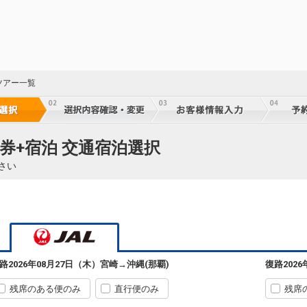
ツアー一覧
5
券+宿泊 交通宿泊選択
乗継
さい
5
乗継
宮崎
沖縄(那覇)
3
+13,200円
3624便
08:30
14:45
乗継便あり
路
2026年08月27日（木）
宮崎
→
沖縄(那覇)
復路
202
5
クラスJを利用する
+34,700円
4
乗継
残席のある便のみ
直行便のみ
残席
宮崎
沖縄(那覇)
3
選択中