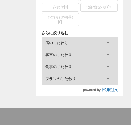
夕食付
[
0
]
1泊2食(夕朝)
[
0
]
1泊3食(夕朝昼)
[
0
]
さらに絞り込む
宿のこだわり
客室のこだわり
食事のこだわり
プランのこだわり