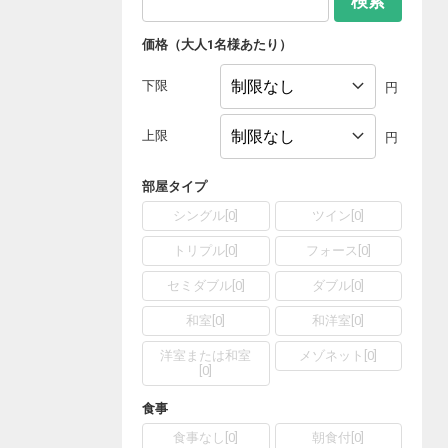
検索
価格（大人1名様あたり）
下限
円
上限
円
部屋タイプ
シングル
[
0
]
ツイン
[
0
]
トリプル
[
0
]
フォース
[
0
]
セミダブル
[
0
]
ダブル
[
0
]
和室
[
0
]
和洋室
[
0
]
洋室または和室
メゾネット
[
0
]
[
0
]
食事
食事なし
[
0
]
朝食付
[
0
]