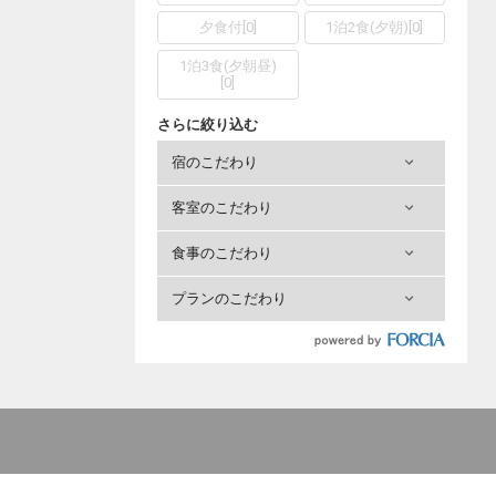
夕食付
[
0
]
1泊2食(夕朝)
[
0
]
1泊3食(夕朝昼)
[
0
]
さらに絞り込む
宿のこだわり
客室のこだわり
食事のこだわり
プランのこだわり