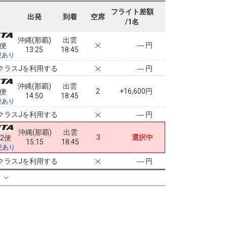
10:25
18:45
便あり
フライト差額
出発
到着
空席
/1名
クラスJを利用する
― 円
沖縄(那覇)
出雲
― 円
4便
13:25
18:45
便あり
クラスJを利用する
― 円
沖縄(那覇)
出雲
2
+16,600円
8便
14:50
18:45
便あり
クラスJを利用する
― 円
沖縄(那覇)
出雲
3
選択中
62便
15:15
18:45
便あり
クラスJを利用する
― 円
る