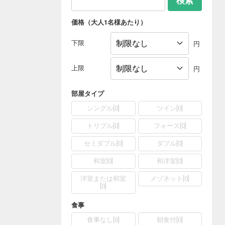
検索
価格（大人1名様あたり）
下限
円
上限
円
部屋タイプ
シングル
[
0
]
ツイン
[
0
]
トリプル
[
0
]
フォース
[
0
]
セミダブル
[
0
]
ダブル
[
0
]
和室
[
0
]
和洋室
[
0
]
洋室または和室
メゾネット
[
0
]
[
0
]
食事
食事なし
[
0
]
朝食付
[
0
]