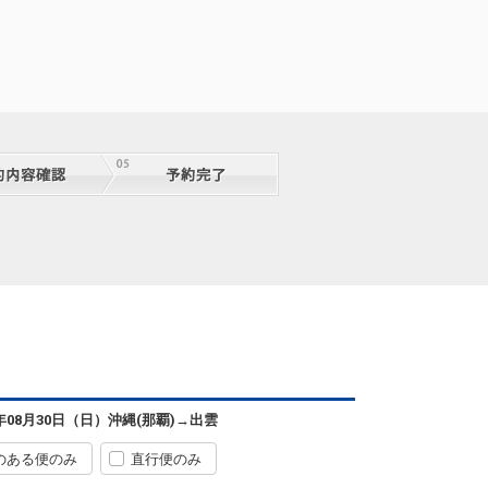
6年08月30日（日）
沖縄(那覇)
→
出雲
のある便のみ
直行便のみ
沖縄(那覇)
出雲
― 円
2便