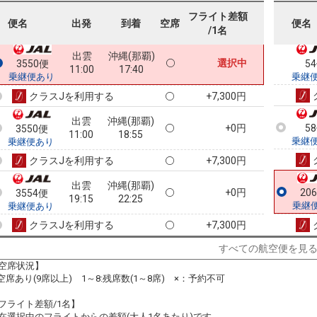
11:00
14:45
乗継便あり
乗継
フライト差額
便名
出発
到着
空席
便名
/1名
クラスJを利用する
+9,600円
8
出雲
沖縄(那覇)
選択中
3550便
5
11:00
17:40
乗継便あり
乗継
クラスJを利用する
+7,300円
出雲
沖縄(那覇)
+0円
5
3550便
11:00
18:55
乗継
乗継便あり
クラスJを利用する
+7,300円
出雲
沖縄(那覇)
+0円
20
3554便
19:15
22:25
乗継
乗継便あり
クラスJを利用する
+7,300円
すべての航空便を見
空席状況】
:空席あり(9席以上) 1～8:残席数(1～8席) ×：予約不可
フライト差額/1名】
在選択中のフライトからの差額(大人1名あたり)です。