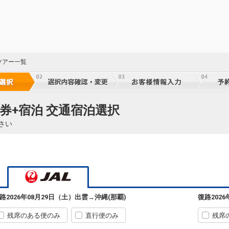
ツアー一覧
券+宿泊 交通宿泊選択
さい
路
2026年08月29日（土）
出雲
→
沖縄(那覇)
復路
202
残席のある便のみ
直行便のみ
残席
出雲
沖縄(那覇)
+2,300円
3550便
5