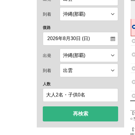
到着
復路
出発
到着
人数
再検索
【
○
【
現