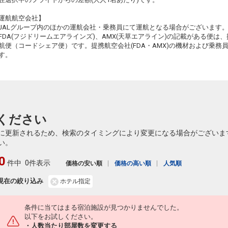
運航航空会社】
JALグループ内のほかの運航会社・乗務員にて運航となる場合がございます
FDA(フジドリームエアラインズ)、AMX(天草エアライン)の記載がある便は、提
航便（コードシェア便）です。提携航空会社(FDA・AMX)の機材および乗
す。
ください
に更新されるため、検索のタイミングにより変更になる場合がございま
い。
0
件中
0件表示
価格の安い順
価格の高い順
人気順
現在の絞り込み
ホテル指定
条件に当てはまる宿泊施設が見つかりませんでした。
以下をお試しください。
・人数当たり部屋数を変更する