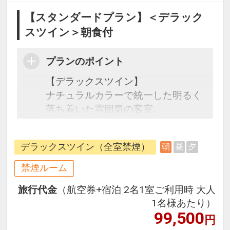
【スタンダードプラン】＜デラック
スツイン＞朝食付
プランのポイント
【デラックスツイン】
ナチュラルカラーで統一した明るく
落ち着いた雰囲気の客室。
ハリウッドツインのゆったりとした
ベッドをご用意しております。
デラックスツイン（全室禁煙）
朝
昼
夕
●朝食●
禁煙ルーム
「ファヌアン」にて洋食メニューを
旅行代金
（航空券+宿泊 2名1室ご利用時 大人
ご用意。前日までの予約制で和定食
1名様あたり）
の提供も可能。
99,500
円
時間 7:00～10:00