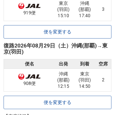
東京
沖縄
3
(羽田)
(那覇)
919便
15:10
17:40
便を変更する
復路
2026年08月29日（土）
沖縄(那覇)
→
東
京(羽田)
便名
出発
到着
空席
沖縄
東京
2
(那覇)
(羽田)
908便
12:15
14:50
便を変更する