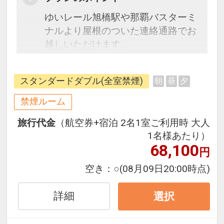
ゆいレール旭橋駅や那覇バスターミ
ナルより屋根のついた連絡通路でお
越しいただけます。
※駐車場は提携駐車場となります。
スタンダードダブル(全室禁煙)
朝
昼
夕
駐車券をフロント迄お持ちいただけ
れば承認させていただきます。
禁煙ルーム
※スタンダードダブルルーム、スタ
旅行代金
（航空券+宿泊 2名1室ご利用時 大人
ンダードツインルームは共に、バス
1名様あたり）
タブ無し、多機能シャワーブース完
68,100
円
備です。
空き：
○
(08月09日20:00時点)
詳細
選択