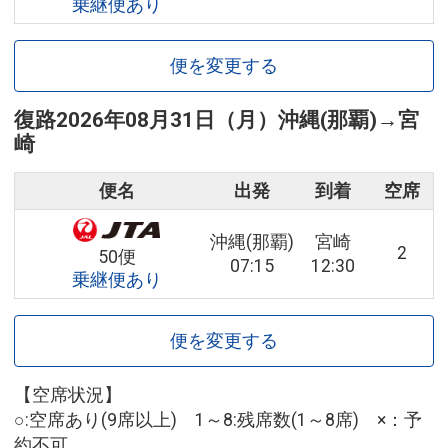
乗継便あり
便を変更する
復路
2026年08月31日（月）
沖縄(那覇)
→
宮
崎
便名
出発
到着
空席
沖縄(那覇)
宮崎
2
50便
07:15
12:30
乗継便あり
便を変更する
【空席状況】
○:空席あり(9席以上) 1～8:残席数(1～8席) ×：予
約不可