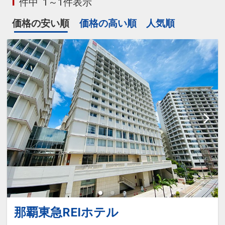
1
件中
1～1件表示
価格の安い順
価格の高い順
人気順
那覇東急REIホテル