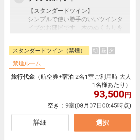
【スタンダードツイン】
シンプルで使い勝手のいいツインタ
イプのお部屋です。木のぬくもりを
感じる落ち着いた空間。
シンプルで使いやすいデザインは、
スタンダードツイン（禁煙）
朝
昼
夕
どなたでも快適にお過ごしいただけ
ます。
禁煙ルーム
旅行代金
（航空券+宿泊 2名1室ご利用時 大人
1名様あたり）
93,500
円
空き：
9室
(08月07日00:45時点)
詳細
選択