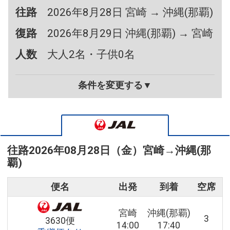
往路
2026年8月28日 宮崎 → 沖縄(那覇)
復路
2026年8月29日 沖縄(那覇) → 宮崎
人数
大人2名・子供0名
条件を変更する▼
往路
2026年08月28日（金）
宮崎
→
沖縄(那
覇)
便名
出発
到着
空席
宮崎
沖縄(那覇)
3
3630便
14:00
17:40