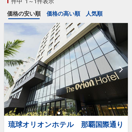
1
件中
1～1件表示
価格の安い順
価格の高い順
人気順
琉球オリオンホテル 那覇国際通り