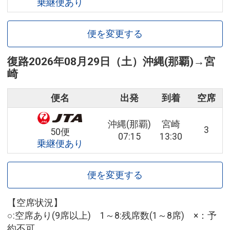
乗継便あり
便を変更する
復路
2026年08月29日（土）
沖縄(那覇)
→
宮
崎
便名
出発
到着
空席
沖縄(那覇)
宮崎
3
50便
07:15
13:30
乗継便あり
便を変更する
【空席状況】
○:空席あり(9席以上) 1～8:残席数(1～8席) ×：予
約不可