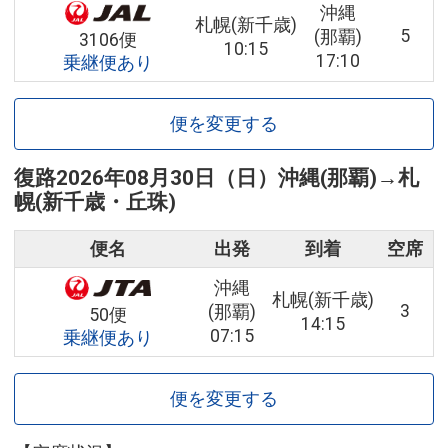
沖縄
札幌(新千歳)
5
(那覇)
3106便
10:15
17:10
乗継便あり
便を変更する
復路
2026年08月30日（日）
沖縄(那覇)
→
札
幌(新千歳・丘珠)
便名
出発
到着
空席
沖縄
札幌(新千歳)
3
(那覇)
50便
14:15
07:15
乗継便あり
便を変更する