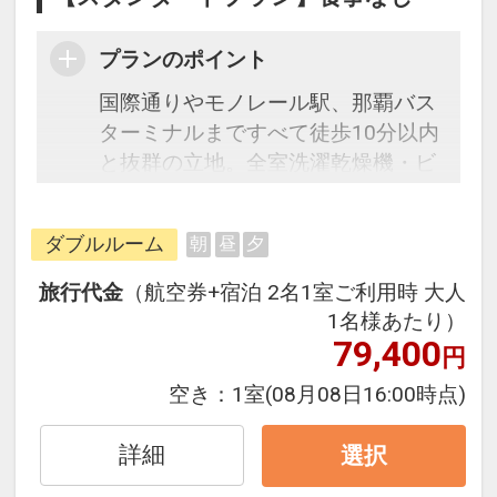
プランのポイント
国際通りやモノレール駅、那覇バス
ターミナルまですべて徒歩10分以内
と抜群の立地。全室洗濯乾燥機・ビ
デオデッキ・冷凍冷蔵庫・キッチン
（ＩＴ）、バルコニー、簡易テーブ
ダブルルーム
朝
昼
夕
ルとイス付きのコンドミニアム形式
なの長期滞在の方にもオススメで
旅行代金
（航空券+宿泊 2名1室ご利用時 大人
す。キッチン用具や食器類、物干し
1名様あたり）
竿等もフロントにて無料で貸し出し
79,400
円
（数に限り有り）。自転車など各種
空き：
1室
(08月08日16:00時点)
レンタルも充実。ご自宅でおくつろ
ぎ頂けるような感覚でご宿泊出来ま
詳細
選択
す。