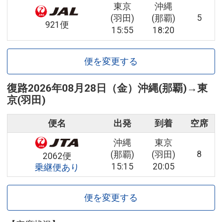
東京
沖縄
5
(羽田)
(那覇)
921便
15:55
18:20
便を変更する
復路
2026年08月28日（金）
沖縄(那覇)
→
東
京(羽田)
便名
出発
到着
空席
沖縄
東京
8
(那覇)
(羽田)
2062便
15:15
20:05
乗継便あり
便を変更する