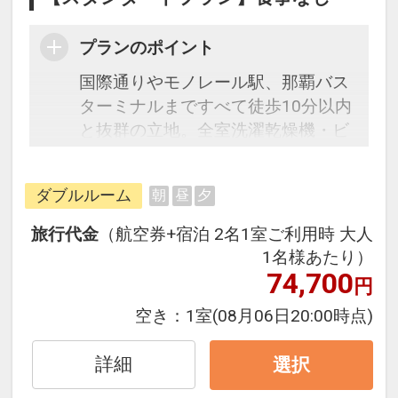
プランのポイント
国際通りやモノレール駅、那覇バス
ターミナルまですべて徒歩10分以内
と抜群の立地。全室洗濯乾燥機・ビ
デオデッキ・冷凍冷蔵庫・キッチン
（ＩＴ）、バルコニー、簡易テーブ
ダブルルーム
朝
昼
夕
ルとイス付きのコンドミニアム形式
なの長期滞在の方にもオススメで
旅行代金
（航空券+宿泊 2名1室ご利用時 大人
す。キッチン用具や食器類、物干し
1名様あたり）
竿等もフロントにて無料で貸し出し
74,700
円
（数に限り有り）。自転車など各種
空き：
1室
(08月06日20:00時点)
レンタルも充実。ご自宅でおくつろ
ぎ頂けるような感覚でご宿泊出来ま
詳細
選択
す。