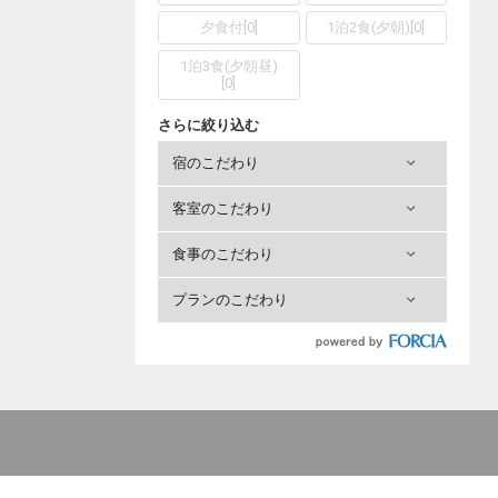
夕食付
[
0
]
1泊2食(夕朝)
[
0
]
1泊3食(夕朝昼)
[
0
]
さらに絞り込む
宿のこだわり
客室のこだわり
食事のこだわり
プランのこだわり