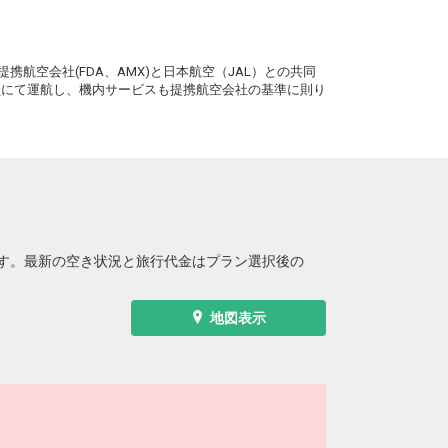
沖縄(那覇)
東京(羽田)
― 円
10:50
13:25
4便
。
携航空会社(FDA、AMX)と日本航空（JAL）との共同
クラスJを利用する
+23,800円
務員にて運航し、機内サービスも提携航空会社の基準に則り
沖縄(那覇)
東京(羽田)
3
+1,200円
11:40
14:15
6便
クラスJを利用する
+25,000円
沖縄(那覇)
東京(羽田)
― 円
12:15
14:50
8便
す。最新の空き状況と旅行代金はプラン選択後の
クラスJを利用する
+26,100円
沖縄(那覇)
東京(羽田)
2
+2,300円
地図表示
13:10
15:45
0便
クラスJを利用する
+26,100円
沖縄(那覇)
東京(羽田)
― 円
13:55
16:35
2便