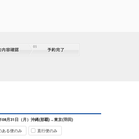
沖縄(那覇)
東京(羽田)
7
+13,600円
0便
07:15
11:45
便あり
クラスJを利用する
+24,100円
2
沖縄(那覇)
東京(羽田)
6年08月31日（月）
沖縄(那覇)
→
東京(羽田)
7
+11,300円
0便
07:15
12:50
便あり
のある便のみ
直行便のみ
クラスJを利用する
+21,700円
2