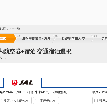
東京(羽田)
沖縄(那覇)
5
+2,300円
11:55
14:30
915便
クラスJを利用する
+23,300円
7
東京(羽田)
沖縄(那覇)
+5,100円
319便
 那覇ツアー一覧
12:50
17:40
乗継便あり
クラスJを利用する
+51,600円
6
東京(羽田)
沖縄(那覇)
+5,100円
321便
国内航空券+宿泊 交通宿泊選択
13:45
17:40
乗継便あり
さい
クラスJを利用する
+8,900円
5
東京(羽田)
沖縄(那覇)
5
+2,300円
5
13:55
16:25
917便
乗継
クラスJを利用する
+11,100円
3
東京(羽田)
沖縄(那覇)
路
2026年08月30日（日）
東京(羽田)
→
沖縄(那覇)
復路
202
+1,100円
5
15:10
17:40
919便
乗継
残席のある便のみ
直行便のみ
残席
クラスJを利用する
+10,000円
4