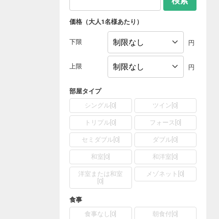
検索
価格（大人1名様あたり）
下限
円
上限
円
部屋タイプ
シングル
[
0
]
ツイン
[
0
]
トリプル
[
0
]
フォース
[
0
]
セミダブル
[
0
]
ダブル
[
0
]
和室
[
0
]
和洋室
[
0
]
洋室または和室
メゾネット
[
0
]
[
0
]
食事
食事なし
[
0
]
朝食付
[
0
]