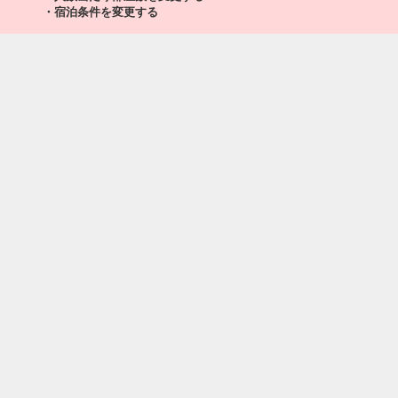
・宿泊条件を変更する
5
乗継
5
乗継
5
乗継
91
98