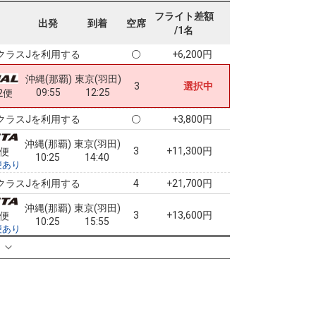
沖縄(那覇)
東京(羽田)
フライト差額
2
+15,600円
出発
到着
空席
07:20
09:50
0便
/1名
クラスJを利用する
+6,200円
沖縄(那覇)
東京(羽田)
3
選択中
09:55
12:25
2便
クラスJを利用する
+3,800円
沖縄(那覇)
東京(羽田)
3
+11,300円
2便
10:25
14:40
便あり
クラスJを利用する
+21,700円
4
沖縄(那覇)
東京(羽田)
3
+13,600円
2便
10:25
15:55
便あり
クラスJを利用する
+24,100円
る
4
沖縄(那覇)
東京(羽田)
3
+13,600円
2便
10:25
16:40
便あり
クラスJを利用する
+24,100円
4