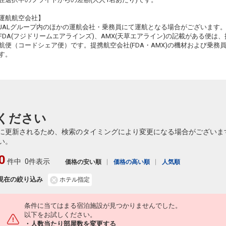
東京(羽田)
沖縄(那覇)
運航航空会社】
2
+9,500円
20:05
22:30
925便
90
JALグループ内のほかの運航会社・乗務員にて運航となる場合がございます
FDA(フジドリームエアラインズ)、AMX(天草エアライン)の記載がある便は、提
クラスJを利用する
+11,100円
5
航便（コードシェア便）です。提携航空会社(FDA・AMX)の機材および乗
す。
90
ください
90
に更新されるため、検索のタイミングにより変更になる場合がございま
い。
0
件中
0件表示
価格の安い順
価格の高い順
人気順
91
現在の絞り込み
ホテル指定
条件に当てはまる宿泊施設が見つかりませんでした。
91
以下をお試しください。
・人数当たり部屋数を変更する