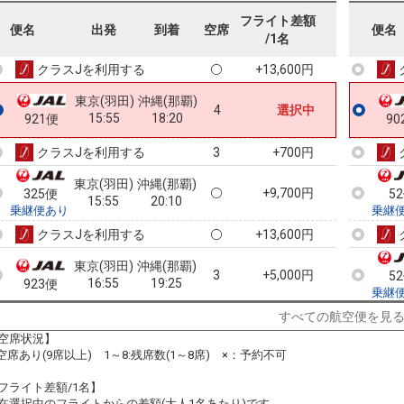
東京(羽田)
沖縄(那覇)
フライト差額
+9,700円
323便
便名
出発
到着
空席
便名
15:25
20:10
90
/1名
乗継便あり
クラスJを利用する
+13,600円
東京(羽田)
沖縄(那覇)
4
選択中
15:55
18:20
921便
90
クラスJを利用する
+700円
3
東京(羽田)
沖縄(那覇)
+9,700円
325便
5
15:55
20:10
乗継便あり
乗継
クラスJを利用する
+13,600円
東京(羽田)
沖縄(那覇)
3
+5,000円
5
16:55
19:25
923便
乗継
クラスJを利用する
+700円
3
すべての航空便を見
空席状況】
東京(羽田)
沖縄(那覇)
:空席あり(9席以上) 1～8:残席数(1～8席) ×：予約不可
6
+22,500円
329便
5
17:55
22:25
乗継便あり
乗継
フライト差額/1名】
クラスJを利用する
+11,200円
6
在選択中のフライトからの差額(大人1名あたり)です。