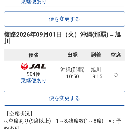
乗継便あり
便を変更する
復路
2026年09月01日（火）
沖縄(那覇)
→
旭
川
便名
出発
到着
空席
沖縄(那覇)
旭川
904便
10:50
19:15
乗継便あり
便を変更する
【空席状況】
○:空席あり(9席以上) 1～8:残席数(1～8席) ×：予
約不可