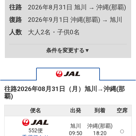
往路
2026年8月31日 旭川 → 沖縄(那覇)
復路
2026年9月1日 沖縄(那覇) → 旭川
人数
大人2名・子供0名
条件を変更する▼
往路
2026年08月31日（月）
旭川
→
沖縄(那
覇)
便名
出発
到着
空席
旭川
沖縄(那覇)
552便
09:50
18:20