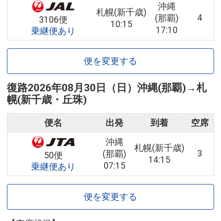
沖縄
札幌(新千歳)
4
(那覇)
3106便
10:15
17:10
乗継便あり
便を変更する
復路
2026年08月30日（日）
沖縄(那覇)
→
札
幌(新千歳・丘珠)
便名
出発
到着
空席
沖縄
札幌(新千歳)
3
(那覇)
50便
14:15
07:15
乗継便あり
便を変更する