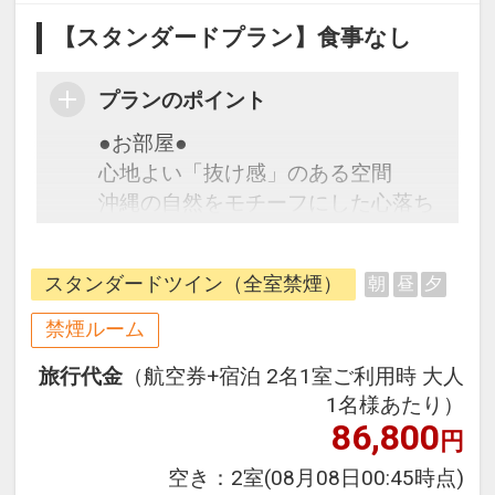
【スタンダードプラン】食事なし
プランのポイント
●お部屋●
心地よい「抜け感」のある空間
沖縄の自然をモチーフにした心落ち
着く色合いと、シンプルで機能的な
デザイン。ミニマムな空間が、日々
スタンダードツイン（全室禁煙）
朝
昼
夕
の忙しさから心を開放してくれま
す。
禁煙ルーム
・無料Wi-Fi完備
旅行代金
（航空券+宿泊 2名1室ご利用時 大人
・加湿機能付空気洗浄機完備
1名様あたり）
・全室禁煙（1階入り口外に喫煙所
86,800
円
あり）
空き：
2室
(08月08日00:45時点)