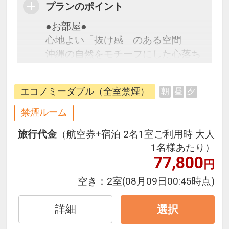
プランのポイント
●お部屋●
心地よい「抜け感」のある空間
沖縄の自然をモチーフにした心落ち
着く色合いと、シンプルで機能的な
デザイン。ミニマムな空間が、日々
エコノミーダブル（全室禁煙）
朝
昼
夕
の忙しさから心を開放してくれま
す。
禁煙ルーム
・無料Wi-Fi完備
旅行代金
（航空券+宿泊 2名1室ご利用時 大人
・加湿機能付空気洗浄機完備
1名様あたり）
・全室禁煙（1階入り口外に喫煙所
77,800
円
あり）
空き：
2室
(08月09日00:45時点)
●アクセス＆周辺情報●
フットワーク軽く、那覇を満喫！
詳細
選択
那覇空港から車で10分。