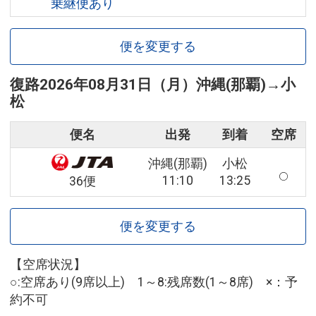
乗継便あり
便を変更する
復路
2026年08月31日（月）
沖縄(那覇)
→
小
松
便名
出発
到着
空席
沖縄(那覇)
小松
11:10
13:25
36便
便を変更する
【空席状況】
○:空席あり(9席以上) 1～8:残席数(1～8席) ×：予
約不可