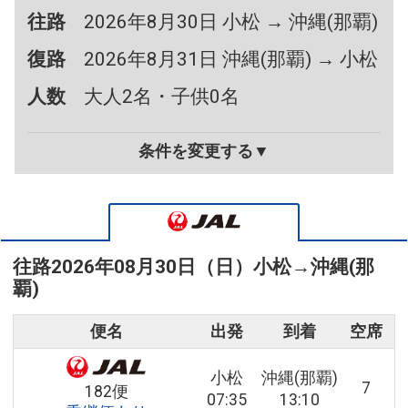
往路
2026年8月30日 小松 → 沖縄(那覇)
復路
2026年8月31日 沖縄(那覇) → 小松
人数
大人2名・子供0名
条件を変更する▼
往路
2026年08月30日（日）
小松
→
沖縄(那
覇)
便名
出発
到着
空席
小松
沖縄(那覇)
7
182便
07:35
13:10