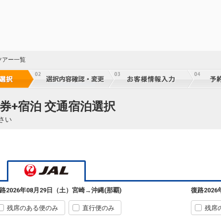
宮崎
沖縄(那覇)
6
+30,900円
3624便
08:30
14:45
乗継便あり
クラスJを利用する
+36,200円
4
宮崎
沖縄(那覇)
― 円
3626便
ツアー一覧
11:05
14:45
乗継便あり
クラスJを利用する
― 円
宮崎
沖縄(那覇)
― 円
3626便
券+宿泊 交通宿泊選択
11:05
17:40
乗継便あり
さい
クラスJを利用する
― 円
宮崎
沖縄(那覇)
― 円
3626便
5
11:05
18:55
乗継便あり
乗継
クラスJを利用する
― 円
宮崎
沖縄(那覇)
路
2026年08月29日（土）
宮崎
→
沖縄(那覇)
復路
202
― 円
3628便
5
13:00
17:40
乗継便あり
乗継
残席のある便のみ
直行便のみ
残席
クラスJを利用する
― 円