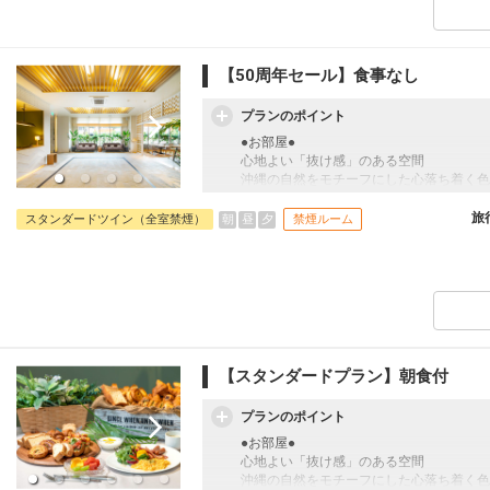
フットワーク軽く、那覇を満喫！
那覇空港から車で10分。
ゆいレール「旭橋駅」まで徒歩約8分。那
徒歩圏内で、国際通りや波の上ビーチなど
【50周年セール】食事なし
●お子様の宿泊について●
プランのポイント
ベッド1台につき5歳以下の未就学のお子
●お部屋●
心地よい「抜け感」のある空間
沖縄の自然をモチーフにした心落ち着く色
間が、日々の忙しさから心を開放してくれ
・無料Wi-Fi完備
旅
朝
昼
夕
スタンダードツイン（全室禁煙）
禁煙ルーム
・加湿機能付空気洗浄機完備
・全室禁煙（1階入り口外に喫煙所あり）
●アクセス＆周辺情報●
フットワーク軽く、那覇を満喫！
那覇空港から車で10分。
ゆいレール「旭橋駅」まで徒歩約8分。那
徒歩圏内で、国際通りや波の上ビーチなど
【スタンダードプラン】朝食付
●お子様の宿泊について●
プランのポイント
ベッド1台につき5歳以下の未就学のお子
●お部屋●
心地よい「抜け感」のある空間
沖縄の自然をモチーフにした心落ち着く色