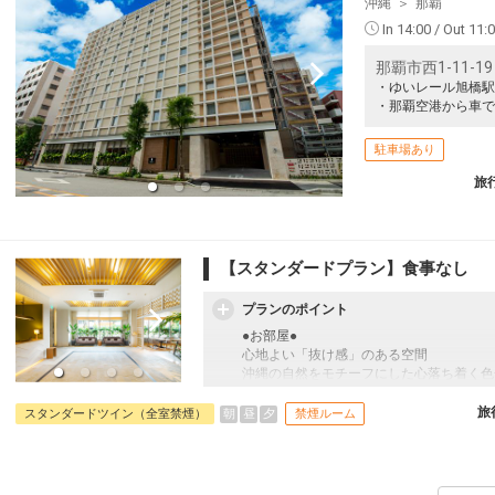
沖縄
那覇
In 14:00 / Out 11:
那覇市西1-11-19
・ゆいレール旭橋駅
・那覇空港から車で
駐車場あり
旅
【スタンダードプラン】食事なし
プランのポイント
●お部屋●
心地よい「抜け感」のある空間
沖縄の自然をモチーフにした心落ち着く色
間が、日々の忙しさから心を開放してくれ
・無料Wi-Fi完備
旅
朝
昼
夕
スタンダードツイン（全室禁煙）
禁煙ルーム
・加湿機能付空気洗浄機完備
・全室禁煙（1階入り口外に喫煙所あり）
●アクセス＆周辺情報●