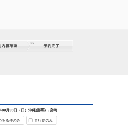
沖縄(那覇)
宮崎
― 円
0便
07:15
10:35
便あり
クラスJを利用する
― 円
沖縄(那覇)
宮崎
6年08月30日（日）
沖縄(那覇)
→
宮崎
― 円
0便
07:15
13:30
便あり
のある便のみ
直行便のみ
クラスJを利用する
― 円