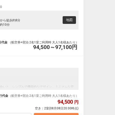
00
地図
から徒歩約8分
約10分
行代金
（航空券+宿泊 2名1室ご利用時 大人1名様あたり）
94,500～97,100
円
合いと、シンプルで機能的なデザイン。ミニマムな空
ます。
行代金
（航空券+宿泊 2名1室ご利用時 大人1名様あたり）
94,500
円
空き：
2室
(08月08日20:00時点)