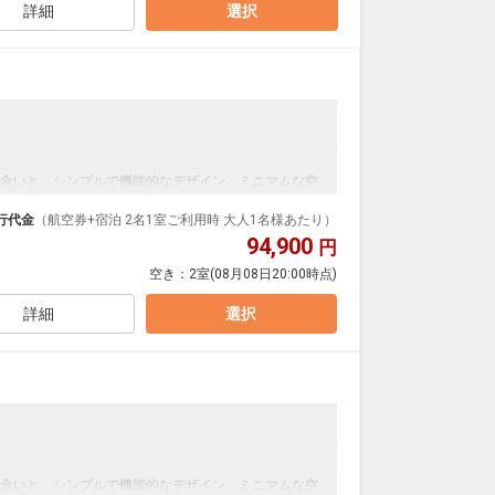
詳細
選択
覇バスターミナルへも徒歩約9分。
主要観光スポットへアクセスできます。
様1名迄、添い寝は無料でございます。
合いと、シンプルで機能的なデザイン。ミニマムな空
ます。
行代金
（航空券+宿泊 2名1室ご利用時 大人1名様あたり）
94,900
円
空き：
2室
(08月08日20:00時点)
詳細
選択
覇バスターミナルへも徒歩約9分。
主要観光スポットへアクセスできます。
様1名迄、添い寝は無料でございます。
合いと、シンプルで機能的なデザイン。ミニマムな空