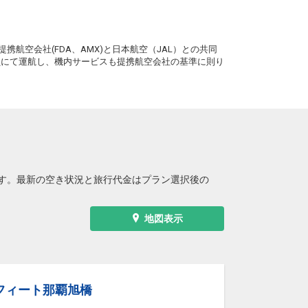
沖縄(那覇)
宮崎
― 円
4便
13:25
20:00
。
便あり
携航空会社(FDA、AMX)と日本航空（JAL）との共同
クラスJを利用する
― 円
務員にて運航し、機内サービスも提携航空会社の基準に則り
沖縄(那覇)
宮崎
― 円
8便
14:50
20:00
便あり
クラスJを利用する
― 円
沖縄(那覇)
宮崎
― 円
62便
15:15
20:00
便あり
す。最新の空き状況と旅行代金はプラン選択後の
クラスJを利用する
― 円
地図表示
フィート那覇旭橋