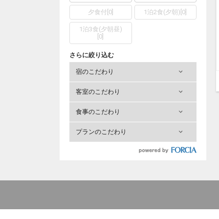
夕食付
[
0
]
1泊2食(夕朝)
[
0
]
1泊3食(夕朝昼)
[
0
]
さらに絞り込む
宿のこだわり
客室のこだわり
食事のこだわり
プランのこだわり