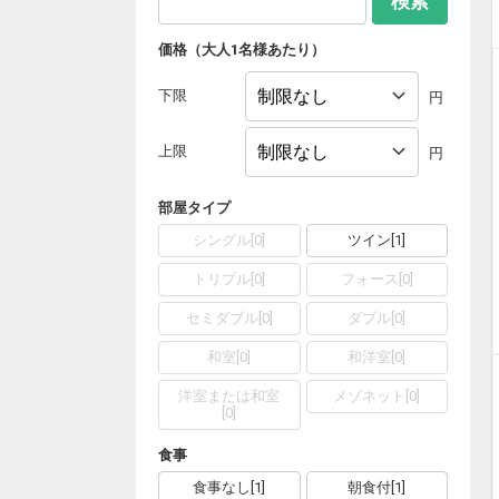
検索
価格（大人1名様あたり）
下限
円
上限
円
部屋タイプ
シングル
[
0
]
ツイン
[
1
]
トリプル
[
0
]
フォース
[
0
]
セミダブル
[
0
]
ダブル
[
0
]
和室
[
0
]
和洋室
[
0
]
洋室または和室
メゾネット
[
0
]
[
0
]
食事
食事なし
[
1
]
朝食付
[
1
]