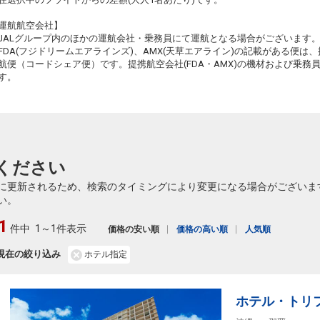
宮崎
沖縄(那覇)
運航航空会社】
2
+3,900円
3634便
5
15:50
22:25
JALグループ内のほかの運航会社・乗務員にて運航となる場合がございます
乗継便あり
乗継
FDA(フジドリームエアラインズ)、AMX(天草エアライン)の記載がある便は、提
クラスJを利用する
+6,500円
2
航便（コードシェア便）です。提携航空会社(FDA・AMX)の機材および乗
す。
宮崎
沖縄(那覇)
4
+0円
3636便
5
16:50
22:25
乗継便あり
乗継
クラスJを利用する
+2,500円
3
20
ください
乗継
に更新されるため、検索のタイミングにより変更になる場合がございま
い。
1
件中
1～1件表示
価格の安い順
価格の高い順
人気順
現在の絞り込み
ホテル指定
ホテル・トリ