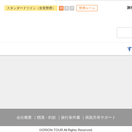
間が、日々の忙しさから心を開放してくれ
・無料Wi-Fi完備
旅
朝
昼
夕
スタンダードツイン（全室禁煙）
禁煙ルーム
・加湿機能付空気洗浄機完備
・全室禁煙（1階入り口外に喫煙所あり）
●アクセス＆周辺情報●
フットワーク軽く、那覇を満喫！
那覇空港から車で10分。
ゆいレール「旭橋駅」まで徒歩約8分。那
徒歩圏内で、国際通りや波の上ビーチなど
す
●朝食●
琉球洋食バイキング
時間 6:30～10:00（9:30L.O.）
●お子様の宿泊について●
ベッド1台につき5歳以下の未就学のお子
会社概要
標識・約款
旅行条件書
画面共有サポート
©ORION-TOUR All Rights Reserved.