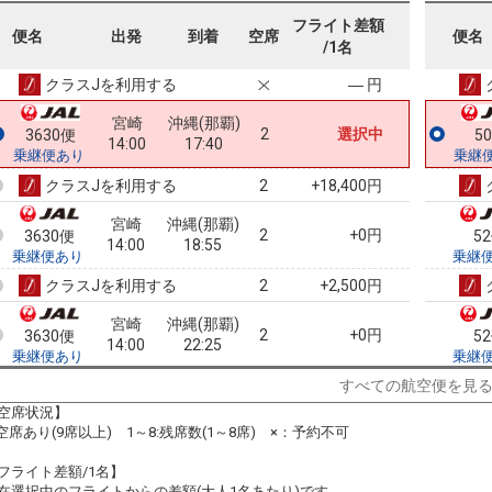
宮崎
沖縄(那覇)
フライト差額
― 円
3628便
5
便名
出発
到着
空席
便名
13:00
18:55
/1名
乗継便あり
乗継
クラスJを利用する
― 円
宮崎
沖縄(那覇)
2
選択中
3630便
5
14:00
17:40
乗継便あり
乗継
クラスJを利用する
+18,400円
2
宮崎
沖縄(那覇)
2
+0円
3630便
5
14:00
18:55
乗継便あり
乗継
クラスJを利用する
+2,500円
2
宮崎
沖縄(那覇)
2
+0円
3630便
5
14:00
22:25
乗継便あり
乗継
クラスJを利用する
+2,500円
2
すべての航空便を見
空席状況】
宮崎
沖縄(那覇)
:空席あり(9席以上) 1～8:残席数(1～8席) ×：予約不可
2
+3,900円
3634便
5
15:50
18:55
乗継便あり
乗継
フライト差額/1名】
クラスJを利用する
+6,500円
2
在選択中のフライトからの差額(大人1名あたり)です。