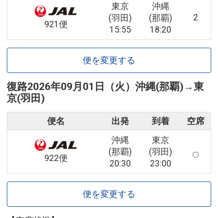
東京
沖縄
2
(羽田)
(那覇)
921便
15:55
18:20
便を変更する
復路
2026年09月01日（火）
沖縄(那覇)
→
東
京(羽田)
便名
出発
到着
空席
沖縄
東京
(那覇)
(羽田)
922便
20:30
23:00
便を変更する