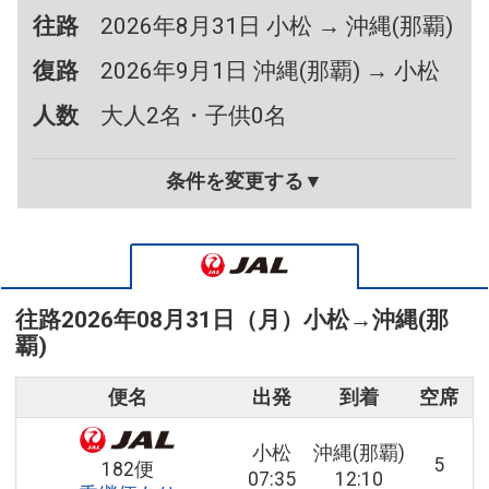
往路
2026年8月31日 小松 → 沖縄(那覇)
復路
2026年9月1日 沖縄(那覇) → 小松
人数
大人2名・子供0名
条件を変更する▼
往路
2026年08月31日（月）
小松
→
沖縄(那
覇)
便名
出発
到着
空席
小松
沖縄(那覇)
5
182便
07:35
12:10