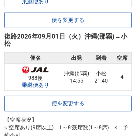
乗継便あり
便を変更する
復路
2026年09月01日（火）
沖縄(那覇)
→
小
松
便名
出発
到着
空席
沖縄(那覇)
小松
4
988便
14:55
21:40
乗継便あり
便を変更する
【空席状況】
○:空席あり(9席以上) 1～8:残席数(1～8席) ×：予
約不可