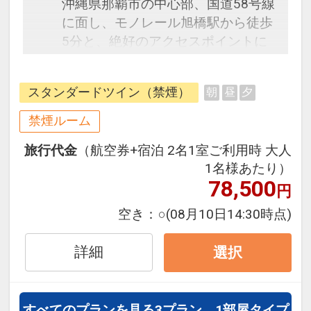
沖縄県那覇市の中心部、国道58号線
に面し、モノレール旭橋駅から徒歩
5分と、絶好のアクセスポイントに
位置する「沖縄ナハナ・ホテル＆ス
パ」。都市とリゾートをつなぐ便利
スタンダードツイン（禁煙）
朝
昼
夕
な立地で、ビジネス、観光、リラク
ゼーションと、さまざまなシチュエ
禁煙ルーム
ーションにご利用いただけるよう、
旅行代金
（航空券+宿泊 2名1室ご利用時 大人
機能的で快適な客室、レストラン、
1名様あたり）
バー、スパなど、洗練された施設で
78,500
円
お迎えいたします。当ホテルが位置
する久米は、古くから琉球王朝の国
空き：
○
(08月10日14:30時点)
際的な玄関口として栄え、福州園、
波之上宮をはじめ、歴史の息吹を感
詳細
選択
じる場所でもあります。有名な観光
スポットやリゾートとはひと味違っ
た沖縄の魅力をご体感いただけま
すべてのプランを見る
3プラン、1部屋タイプ