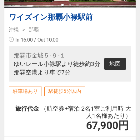
ワイズイン那覇小禄駅前
沖縄
那覇
In 16:00 / Out 10:00
那覇市金城５-９-１
ゆいレール小禄駅より徒歩約3分
地図
那覇空港より車で7分
駐車場あり
駅徒歩5分以内
旅行代金
（航空券+宿泊 2名1室ご利用時 大
人1名様あたり）
67,900
円