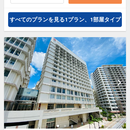
なロケーション。お客様をお迎えす
るフロント・ロビーには、木目調モ
すべてのプランを見る
1プラン、1部屋タイプ
ザイクタイルを敷き詰め、ほっと、
ひと心地つく空間となっており、ソ
ファやベンチなどのインテリア類に
も木の温もりを感じさせる素材で統
一し、“オキナワ和モダン” をテーマ
に、くつろぎの空間を演出していま
す。