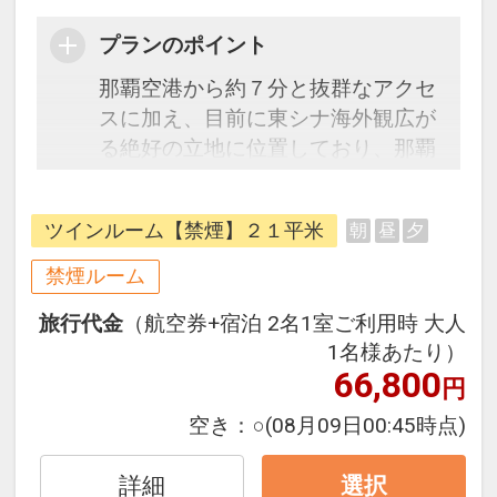
プランのポイント
那覇空港から約７分と抜群なアクセ
スに加え、目前に東シナ海外観広が
る絶好の立地に位置しており、那覇
市を中心として観光の拠点としても
最適です。
ツインルーム【禁煙】２１平米
朝
昼
夕
●客室●
禁煙ルーム
全客室から東シナ海を望むことがで
旅行代金
（航空券+宿泊 2名1室ご利用時 大人
きるようデザインされた、スタイリ
1名様あたり）
ッシュな施設構造と客室に配置され
66,800
円
た大きな窓。沖縄の空や海をイメー
ジし、ブルーを基調とした客室。心
空き：
○
(08月09日00:45時点)
癒される空間で穏やかな滞在をお過
ごしください。
詳細
選択