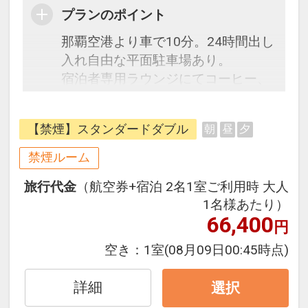
プランのポイント
那覇空港より車で10分。24時間出し
入れ自由な平面駐車場あり。
宿泊者専用ラウンジにてコーヒー、
ソフトドリンク、アルコール類、ア
イスクリームの提供を行っていま
【禁煙】スタンダードダブル
朝
昼
夕
す。（時間限定）
ホテル建物1階にはファミリーマー
禁煙ルーム
トが併設しており、急な買い物にも
旅行代金
（航空券+宿泊 2名1室ご利用時 大人
便利です。
1名様あたり）
66,400
円
☆宿泊者特典☆
空き：
1室
(08月09日00:45時点)
・アーリーチェックイン14:00（通
常15:00）
詳細
選択
・女性のお客様にレディースセット