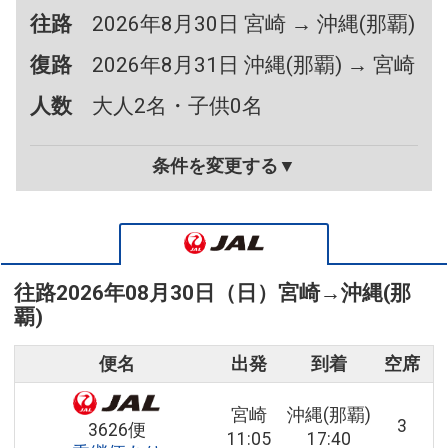
往路
2026年8月30日 宮崎 → 沖縄(那覇)
復路
2026年8月31日 沖縄(那覇) → 宮崎
人数
大人2名・子供0名
条件を変更する▼
往路
2026年08月30日（日）
宮崎
→
沖縄(那
覇)
便名
出発
到着
空席
宮崎
沖縄(那覇)
3
3626便
11:05
17:40