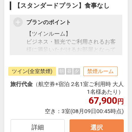
【スタンダードプラン】食事なし
プランのポイント
【ツインルーム】
ビジネス・観光でご利用されるお客
様に満足いただけるお部屋となって
います。
スタンダードとなるツインルームプ
ツイン(全室禁煙)
禁煙ルーム
朝
昼
夕
ランは、セミダブルベッド2台をゆ
ったり配置できるゆとりある広さを
旅行代金
（航空券+宿泊 2名1室ご利用時 大人
確保しています。
1名様あたり）
67,900
円
2020年10月オープン！那覇空港より
空き：
3室
(08月09日00:45時点)
モノレールで2駅4分、小禄駅より徒
歩3分。大型商業施設やロードサイ
詳細
選択
ド店が間近で、買い物や食事に便利