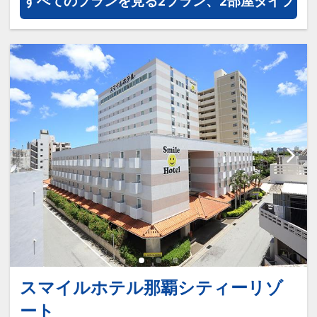
すべてのプランを見る
2プラン、2部屋タイプ
在中の客室清掃運用を毎日の客室清
掃から3泊毎の客室清掃に変更させ
て頂きます。
※通常客室清掃をご希望される場合
には当日朝10：00までにフロントま
でお申し出ください。
※その他詳細につきましてはホテル
ホームページをご参照ください。
スマイルホテル那覇シティーリゾ
ート