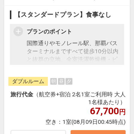
【スタンダードプラン】食事なし
プランのポイント
国際通りやモノレール駅、那覇バス
ターミナルまですべて徒歩10分以内
と抜群の立地。全室洗濯乾燥機・ビ
デオデッキ・冷凍冷蔵庫・キッチン
（ＩＴ）、バルコニー、簡易テーブ
ダブルルーム
朝
昼
夕
ルとイス付きのコンドミニアム形式
なの長期滞在の方にもオススメで
旅行代金
（航空券+宿泊 2名1室ご利用時 大人
す。キッチン用具や食器類、物干し
1名様あたり）
竿等もフロントにて無料で貸し出し
67,700
円
（数に限り有り）。自転車など各種
空き：
1室
(08月09日00:45時点)
レンタルも充実。ご自宅でおくつろ
ぎ頂けるような感覚でご宿泊出来ま