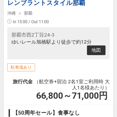
ムです。
レンブラントスタイル那覇
沖縄
那覇
In 15:00 / Out 11:00
那覇市西2丁目24-3
ゆいレール旭橋駅より徒歩で約12分
地図
駐車場あり
旅行代金
（航空券+宿泊 2名1室ご利用時 大
人1名様あたり）
66,800～71,000
円
【50周年セール】食事なし