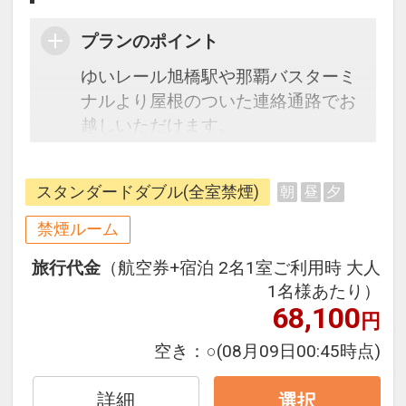
プランのポイント
ゆいレール旭橋駅や那覇バスターミ
ナルより屋根のついた連絡通路でお
越しいただけます。
※駐車場は提携駐車場となります。
スタンダードダブル(全室禁煙)
朝
昼
夕
駐車券をフロント迄お持ちいただけ
れば承認させていただきます。
禁煙ルーム
※スタンダードダブルルーム、スタ
旅行代金
（航空券+宿泊 2名1室ご利用時 大人
ンダードツインルームは共に、バス
1名様あたり）
タブ無し、多機能シャワーブース完
68,100
円
備です。
空き：
○
(08月09日00:45時点)
詳細
選択