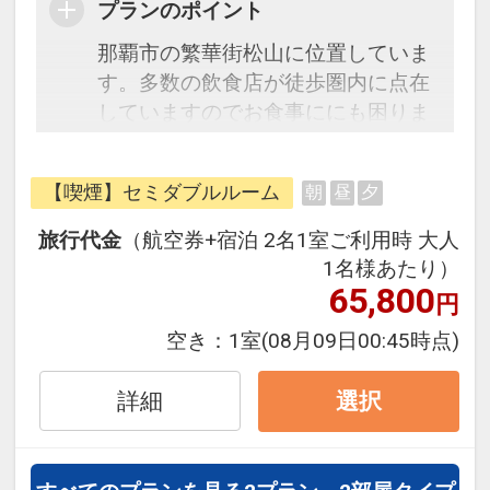
プランのポイント
那覇市の繁華街松山に位置していま
す。多数の飲食店が徒歩圏内に点在
していますのでお食事ににも困りま
せん。朝食は当館１階で沖縄食材を
使った朝食バイキング、夜は「沖縄
【喫煙】セミダブルルーム
朝
昼
夕
風居酒屋あがいてぃーだ」でリーズ
ナブルなお食事をご用意しておりま
旅行代金
（航空券+宿泊 2名1室ご利用時 大人
す。那覇空港と若狭地区を結ぶ「う
1名様あたり）
みそらトンネル」を利用すると、空
65,800
円
港から当ホテルまで車で約7分と好
空き：
1室
(08月09日00:45時点)
アクセスです。那覇市のメインスト
リート国際通りまでは徒歩12分♪
詳細
選択
※2023年6月1日（木）チェックイン
分より、SDGｓの一環として 連泊滞