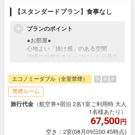
【スタンダードプラン】食事なし
プランのポイント
●お部屋●
心地よい「抜け感」のある空間
沖縄の自然をモチーフにした心落ち
着く色合いと、シンプルで機能的な
デザイン。ミニマムな空間が、日々
エコノミーダブル（全室禁煙）
朝
昼
夕
の忙しさから心を開放してくれま
す。
禁煙ルーム
・無料Wi-Fi完備
旅行代金
（航空券+宿泊 2名1室ご利用時 大人
・加湿機能付空気洗浄機完備
1名様あたり）
・全室禁煙（1階入り口外に喫煙所
67,500
円
あり）
空き：
2室
(08月09日00:45時点)