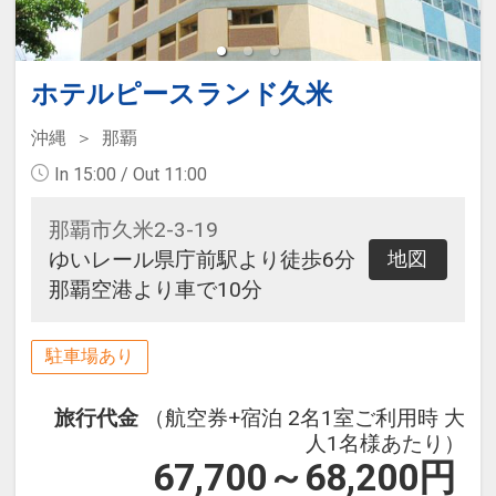
ホテルピースランド久米
沖縄
那覇
In 15:00 / Out 11:00
那覇市久米2-3-19
ゆいレール県庁前駅より徒歩6分
地図
那覇空港より車で10分
駐車場あり
旅行代金
（航空券+宿泊 2名1室ご利用時 大
人1名様あたり）
67,700～68,200
円