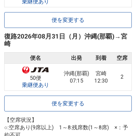
乗継便あり
便を変更する
復路
2026年08月31日（月）
沖縄(那覇)
→
宮
崎
便名
出発
到着
空席
沖縄(那覇)
宮崎
2
50便
07:15
12:30
乗継便あり
便を変更する
【空席状況】
○:空席あり(9席以上) 1～8:残席数(1～8席) ×：予
約不可