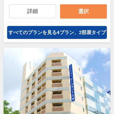
●アクセス＆周辺情報●
フットワーク軽く、那覇を満喫！
詳細
選択
那覇空港から車で10分。
ゆいレール「旭橋駅」まで徒歩約8
分。那覇バスターミナルへも徒歩約
すべてのプランを見る
4プラン、2部屋タイプ
9分。
徒歩圏内で、国際通りや波の上ビー
チなど主要観光スポットへアクセス
できます。
●お子様の宿泊について●
ベッド1台につき5歳以下の未就学の
お子様1名迄、添い寝は無料でござ
います。