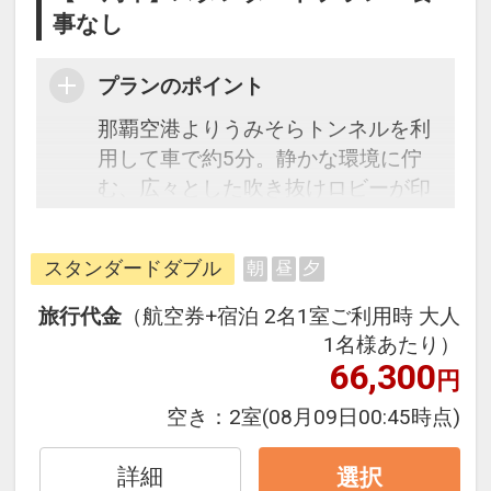
事なし
プランのポイント
那覇空港よりうみそらトンネルを利
用して車で約5分。静かな環境に佇
む、広々とした吹き抜けロビーが印
象的なシティリゾートホテル。バリ
エーション豊富な客室タイプは、フ
スタンダードダブル
朝
昼
夕
ァミリーやグループにもおすすめで
す。
旅行代金
（航空券+宿泊 2名1室ご利用時 大人
1名様あたり）
66,300
円
空き：
2室
(08月09日00:45時点)
詳細
選択