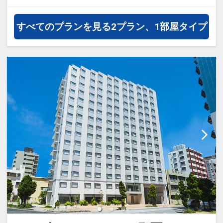
をご用意
・無料ドリンクサービス 15:00～
すべてのプランを見る
2プラン、1部屋タイプ
23:00限定
・無料アルコールサービス 15:00
～18:00限定
〇インフォメーション
・駐車場は先着順でのご案内とな
り、事前予約は受け付けておりませ
ん。
・客室清掃はスキップ清掃を実施し
ており、連泊の場合3日目より奇数
日にステイ清掃を実施いたします。
・アメニティ類は1階ロビー内にア
メニティバーを設置しており、セル
フで必要分をお取りいただくシステ