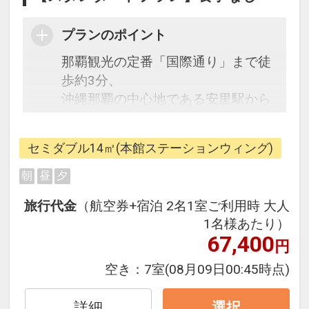
プランのポイント
那覇観光の定番「国際通り」まで徒
歩約3分、
沖縄那覇の中心地である安里駅から
は徒歩約30秒の好立地！
ビジネスでのご利用はもちろん、ご
セミダブル14㎡(本館ステーションウィング)
家族やご友人とのグループ旅行での
ご利用もオススメです。
朝
昼
夕
旅行代金
（航空券+宿泊 2名1室ご利用時 大人
●お子様のご宿泊について●
1名様あたり）
12歳以下添い寝無料
67,400
円
空き：
7室
(08月09日00:45時点)
詳細
選択