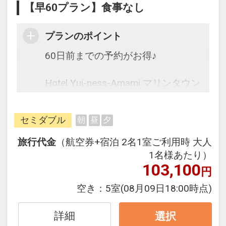
【早60プラン】食事なし
プランのポイント
60日前までの予約がお得♪
Hotel Yui-ness-Amami マリンタウン
は2025年オープンの新しいホテル♪
セミダブル
朝
昼
夕
往復の航空券と宿泊がセットになっ
たスタンダードな＜食事なし＞プラ
旅行代金
（航空券+宿泊 2名1室ご利用時 大人
ンです。
1名様あたり）
フライトと宿泊を自由に組み合わせ
103,100
円
できるダイナミックパッケージだか
空き：
5室
(08月09日18:00時点)
ら、一都市滞在はもちろん周遊旅行
にも最適！
詳細
選択
旅行期間中の1泊だけの宿泊や延