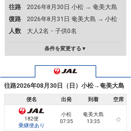
往路
2026年8月30日 小松 → 奄美大島
復路
2026年8月31日 奄美大島 → 小松
人数
大人2名・子供0名
条件を変更する▼
往路
2026年08月30日（日）
小松
→
奄美大島
便名
出発
到着
空席
小松
奄美大島
182便
07:35
13:35
乗継便あり