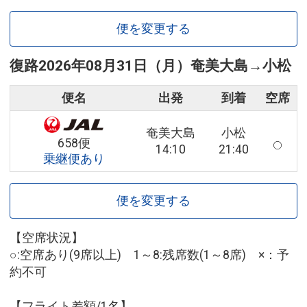
便を変更する
復路
2026年08月31日（月）
奄美大島
→
小松
便名
出発
到着
空席
奄美大島
小松
658便
14:10
21:40
乗継便あり
便を変更する
【空席状況】
○:空席あり(9席以上) 1～8:残席数(1～8席) ×：予
約不可
【フライト差額/1名】