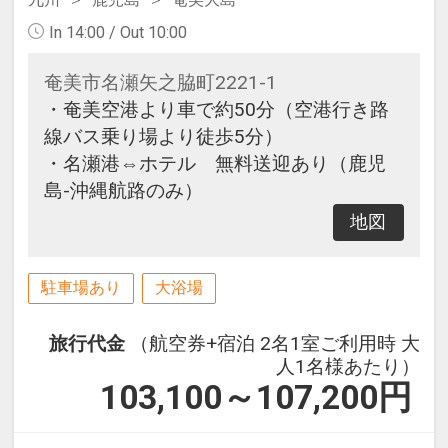
In 14:00 / Out 10:00
奄美市名瀬矢之脇町2221-1
・奄美空港より車で約50分（空港行き路
線バス乗り場より徒歩5分）
・名瀬港⇔ホテル 無料送迎あり（鹿児
島-沖縄航路のみ）
地図
駐車場あり
大浴場
旅行代金
（航空券+宿泊 2名1室ご利用時 大
人1名様あたり）
103,100～107,200
円