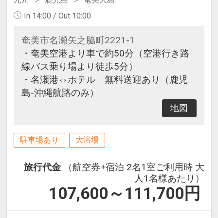
In 14:00 / Out 10:00
奄美市名瀬矢之脇町2221-1
・奄美空港より車で約50分（空港行き路
線バス乗り場より徒歩5分）
・名瀬港⇔ホテル 無料送迎あり（鹿児
島-沖縄航路のみ）
地図
駐車場あり
大浴場
旅行代金
（航空券+宿泊 2名1室ご利用時 大
人1名様あたり）
107,600～111,700
円