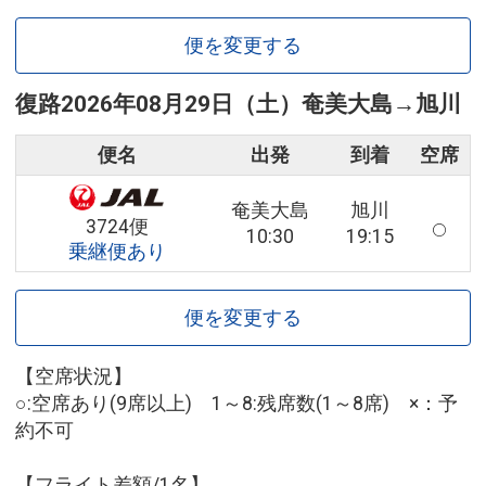
便を変更する
復路
2026年08月29日（土）
奄美大島
→
旭川
便名
出発
到着
空席
奄美大島
旭川
3724便
10:30
19:15
乗継便あり
便を変更する
【空席状況】
○:空席あり(9席以上) 1～8:残席数(1～8席) ×：予
約不可
【フライト差額/1名】