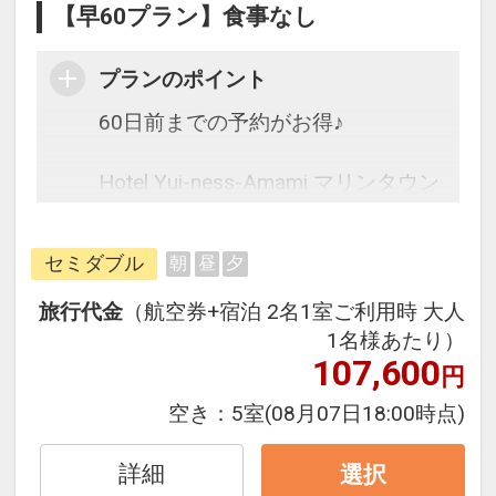
【早60プラン】食事なし
プランのポイント
60日前までの予約がお得♪
Hotel Yui-ness-Amami マリンタウン
は2025年オープンの新しいホテル♪
セミダブル
朝
昼
夕
往復の航空券と宿泊がセットになっ
たスタンダードな＜食事なし＞プラ
旅行代金
（航空券+宿泊 2名1室ご利用時 大人
ンです。
1名様あたり）
フライトと宿泊を自由に組み合わせ
107,600
円
できるダイナミックパッケージだか
空き：
5室
(08月07日18:00時点)
ら、一都市滞在はもちろん周遊旅行
にも最適！
詳細
選択
旅行期間中の1泊だけの宿泊や延