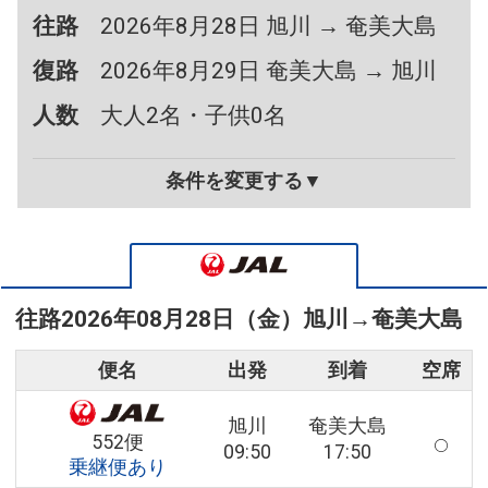
往路
2026年8月28日 旭川 → 奄美大島
復路
2026年8月29日 奄美大島 → 旭川
人数
大人2名・子供0名
条件を変更する▼
往路
2026年08月28日（金）
旭川
→
奄美大島
便名
出発
到着
空席
旭川
奄美大島
552便
09:50
17:50
乗継便あり