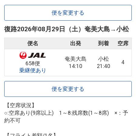
便を変更する
復路
2026年08月29日（土）
奄美大島
→
小松
便名
出発
到着
空席
奄美大島
小松
4
658便
14:10
21:40
乗継便あり
便を変更する
【空席状況】
○:空席あり(9席以上) 1～8:残席数(1～8席) ×：予
約不可
【フライト差額/1名】