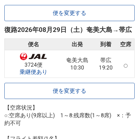
便を変更する
復路
2026年08月29日（土）
奄美大島
→
帯広
便名
出発
到着
空席
奄美大島
帯広
3724便
10:30
19:20
乗継便あり
便を変更する
【空席状況】
○:空席あり(9席以上) 1～8:残席数(1～8席) ×：予
約不可
【フライト差額/1名】