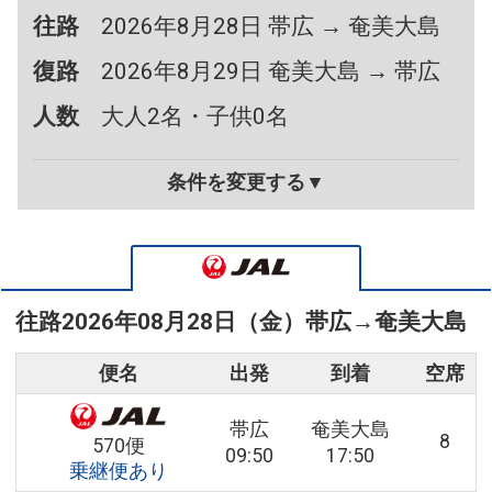
往路
2026年8月28日 帯広 → 奄美大島
復路
2026年8月29日 奄美大島 → 帯広
人数
大人2名・子供0名
条件を変更する▼
往路
2026年08月28日（金）
帯広
→
奄美大島
便名
出発
到着
空席
帯広
奄美大島
8
570便
09:50
17:50
乗継便あり