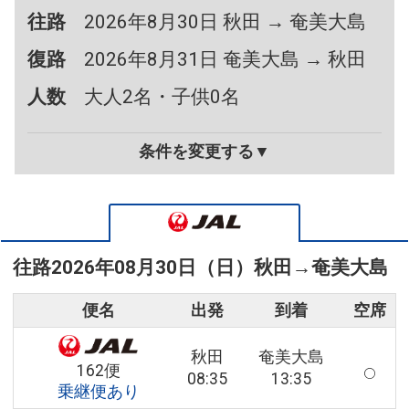
往路
2026年8月30日 秋田 → 奄美大島
復路
2026年8月31日 奄美大島 → 秋田
人数
大人2名・子供0名
条件を変更する▼
往路
2026年08月30日（日）
秋田
→
奄美大島
便名
出発
到着
空席
秋田
奄美大島
162便
08:35
13:35
乗継便あり