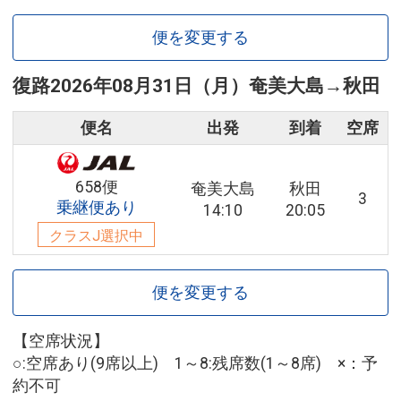
便を変更する
復路
2026年08月31日（月）
奄美大島
→
秋田
便名
出発
到着
空席
658便
奄美大島
秋田
3
乗継便あり
14:10
20:05
クラスJ選択中
便を変更する
【空席状況】
○:空席あり(9席以上) 1～8:残席数(1～8席) ×：予
約不可