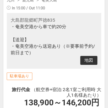
九州
鹿児島
奄美大島
In 15:00 / Out 11:00
大島郡龍郷町芦徳835
・奄美空港から車で約20分
【送迎】
・奄美空港から送迎あり（※要事前予約/
前日まで）
地図
駐車場あり
旅行代金
（航空券+宿泊 2名1室ご利用時 大
人1名様あたり）
138,900～146,200
円