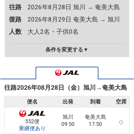
往路
2026年8月28日 旭川 → 奄美大島
復路
2026年8月29日 奄美大島 → 旭川
人数
大人2名・子供0名
条件を変更する▼
往路
2026年08月28日（金）
旭川
→
奄美大島
便名
出発
到着
空席
旭川
奄美大島
552便
09:50
17:50
乗継便あり