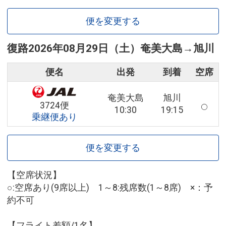
便を変更する
復路
2026年08月29日（土）
奄美大島
→
旭川
便名
出発
到着
空席
奄美大島
旭川
3724便
10:30
19:15
乗継便あり
便を変更する
【空席状況】
○:空席あり(9席以上) 1～8:残席数(1～8席) ×：予
約不可
【フライト差額/1名】