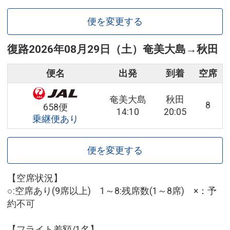
便を変更する
復路
2026年08月29日（土）
奄美大島
→
秋田
便名
出発
到着
空席
奄美大島
秋田
8
658便
14:10
20:05
乗継便あり
便を変更する
【空席状況】
○:空席あり(9席以上) 1～8:残席数(1～8席) ×：予
約不可
【フライト差額/1名】