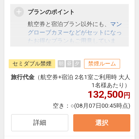
プランのポイント
航空券と宿泊プラン以外にも、
マン
グローブカヌーなどがセットになっ
たお得なプランもご用意していま
す。こちら
から検索してください。
セミダブル禁煙
禁煙ルーム
朝
昼
夕
旅行代金
（航空券+宿泊 2名1室ご利用時 大人
1名様あたり）
132,500
円
空き：
○
(08月07日00:45時点)
詳細
選択