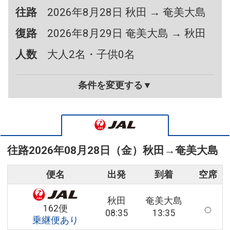
往路
2026年8月28日 秋田 → 奄美大島
復路
2026年8月29日 奄美大島 → 秋田
人数
大人2名・子供0名
条件を変更する▼
往路
2026年08月28日（金）
秋田
→
奄美大島
便名
出発
到着
空席
秋田
奄美大島
162便
08:35
13:35
乗継便あり