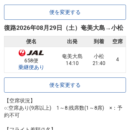
便を変更する
復路
2026年08月29日（土）
奄美大島
→
小松
便名
出発
到着
空席
奄美大島
小松
4
658便
14:10
21:40
乗継便あり
便を変更する
【空席状況】
○:空席あり(9席以上) 1～8:残席数(1～8席) ×：予
約不可
【フライト差額/1名】