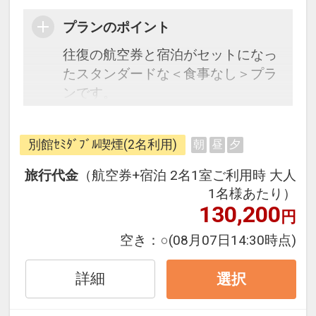
プランのポイント
往復の航空券と宿泊がセットになっ
たスタンダードな＜食事なし＞プラ
ンです。
フライトと宿泊を自由に組み合わせ
できるダイナミックパッケージだか
別館ｾﾐﾀﾞﾌﾞﾙ喫煙(2名利用)
朝
昼
夕
ら、一都市滞在はもちろん周遊旅行
にも最適！
旅行代金
（航空券+宿泊 2名1室ご利用時 大人
旅行期間中の1泊だけの宿泊や延
1名様あたり）
泊・飛び泊なども自由自在です。
130,200
円
フライトは、安心のJAL（または
空き：
○
(08月07日14:30時点)
JALグループ）確約！フライトマイ
ル50%貯まります。
詳細
選択
オプションでレンタカーや現地交
通・体験プランなどの追加（同時予