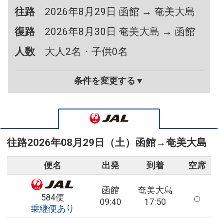
往路
2026年8月29日 函館 → 奄美大島
復路
2026年8月30日 奄美大島 → 函館
人数
大人2名・子供0名
条件を変更する▼
往路
2026年08月29日（土）
函館
→
奄美大島
便名
出発
到着
空席
函館
奄美大島
584便
09:40
17:50
乗継便あり