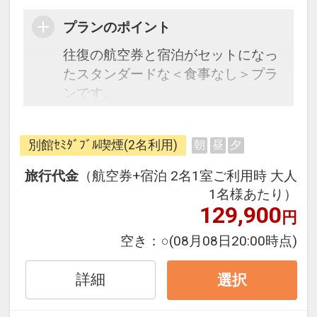
プランのポイント
往復の航空券と宿泊がセットになっ
たスタンダードな＜食事なし＞プラ
ンです。
フライトと宿泊を自由に組み合わせ
できるダイナミックパッケージだか
別館ｾﾐﾀﾞﾌﾞﾙ喫煙(2名利用)
朝
昼
夕
ら、一都市滞在はもちろん周遊旅行
にも最適！
旅行代金
（航空券+宿泊 2名1室ご利用時 大人
旅行期間中の1泊だけの宿泊や延
1名様あたり）
泊・飛び泊なども自由自在です。
129,900
円
フライトは、安心のJAL（または
空き：
○
(08月08日20:00時点)
JALグループ）確約！フライトマイ
ル50%貯まります。
詳細
選択
オプションでレンタカーや現地交
通・体験プランなどの追加（同時予