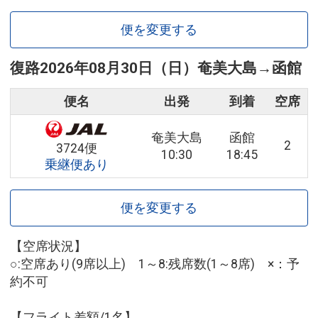
便を変更する
復路
2026年08月30日（日）
奄美大島
→
函館
便名
出発
到着
空席
奄美大島
函館
2
3724便
10:30
18:45
乗継便あり
便を変更する
【空席状況】
○:空席あり(9席以上) 1～8:残席数(1～8席) ×：予
約不可
【フライト差額/1名】