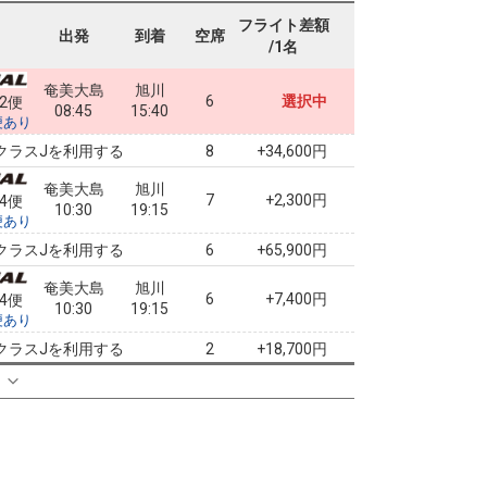
フライト差額
出発
到着
空席
/1名
奄美大島
旭川
6
選択中
22便
08:45
15:40
便あり
クラスJを利用する
+34,600円
8
奄美大島
旭川
7
+2,300円
24便
10:30
19:15
便あり
クラスJを利用する
+65,900円
6
奄美大島
旭川
6
+7,400円
24便
10:30
19:15
便あり
クラスJを利用する
+18,700円
2
る
奄美大島
旭川
+2,300円
26便
11:45
19:15
便あり
クラスJを利用する
+65,900円
6
奄美大島
旭川