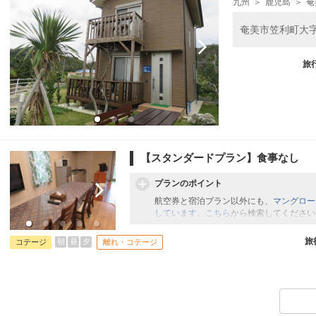
九州
鹿児島
奄
奄美市笠利町大字喜
旅
【スタンダードプラン】食事なし
プランのポイント
航空券と宿泊プラン以外にも、
マングロー
しています。こちら
から検索してください
旅
朝
昼
夕
コテージ
離れ・コテージ