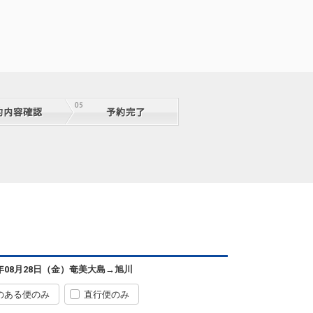
6年08月28日（金）
奄美大島
→
旭川
のある便のみ
直行便のみ