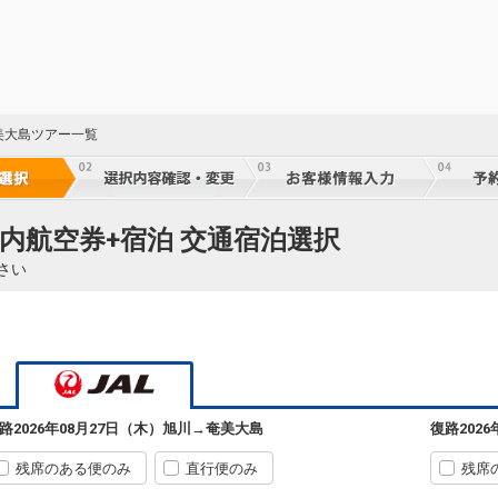
美大島ツアー一覧
国内航空券+宿泊 交通宿泊選択
さい
路
2026年08月27日（木）
旭川
→
奄美大島
復路
202
残席のある便のみ
直行便のみ
残席