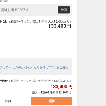
美大島
瀬打田原3307-3
地図
行代金
（航空券+宿泊 2名1室ご利用時 大人1名様あたり）
133,400
円
ブカヌーなどがセットになったお得なプランもご用意
。
行代金
（航空券+宿泊 2名1室ご利用時 大人1名様あたり）
133,400
円
空き：
1室
(08月06日22:30時点)
詳細
選択