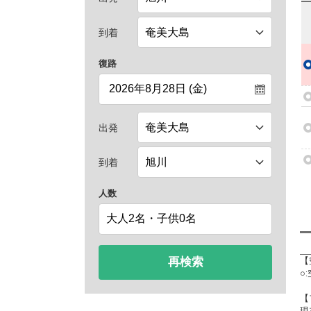
到着
復路
出発
到着
人数
再検索
【
○
【
現