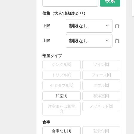
検索
価格（大人1名様あたり）
下限
円
上限
円
部屋タイプ
シングル
[
0
]
ツイン
[
0
]
トリプル
[
0
]
フォース
[
0
]
セミダブル
[
0
]
ダブル
[
0
]
和室
[
1
]
和洋室
[
0
]
洋室または和室
メゾネット
[
0
]
[
0
]
食事
食事なし
[
1
]
朝食付
[
0
]