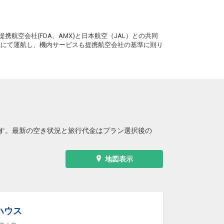
+2,300円
28便
13:15
19:15
便あり
。
クラスJを利用する
+65,900円
6
携航空会社(FDA、AMX)と日本航空（JAL）との共同
務員にて運航し、機内サービスも提携航空会社の基準に則り
す。最新の空き状況と旅行代金はプラン選択後の
地図表示
ハウス