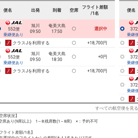
フライト差額
便名
出発
到着
空席
便名
/1名
旭川
奄美大島
選択中
552便
37
09:50
17:50
乗継便あり
乗継
クラスJを利用する
+18,700円
旭川
奄美大島
+0円
552便
37
09:50
18:30
乗継便あり
乗継
クラスJを利用する
+18,700円
37
乗継
すべての航空便を見
37
空席状況】
乗継
:空席あり(9席以上) 1～8:残席数(1～8席) ×：予約不可
フライト差額/1名】
在選択中のフライトからの差額(大人1名あたり)です。