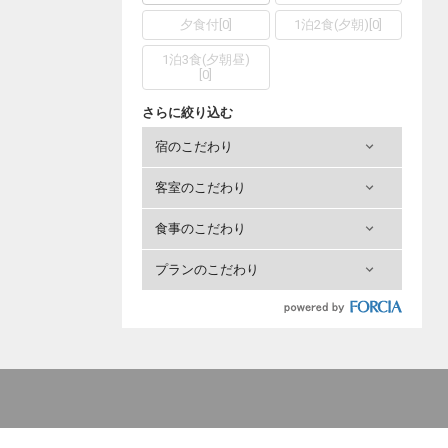
夕食付
[
0
]
1泊2食(夕朝)
[
0
]
1泊3食(夕朝昼)
[
0
]
さらに絞り込む
宿のこだわり
客室のこだわり
食事のこだわり
プランのこだわり