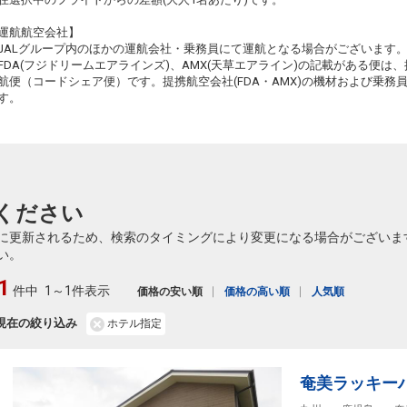
37
乗継
運航航空会社】
JALグループ内のほかの運航会社・乗務員にて運航となる場合がございます
FDA(フジドリームエアラインズ)、AMX(天草エアライン)の記載がある便は、提
航便（コードシェア便）です。提携航空会社(FDA・AMX)の機材および乗
す。
ください
に更新されるため、検索のタイミングにより変更になる場合がございま
い。
1
件中
1～1件表示
価格の安い順
価格の高い順
人気順
現在の絞り込み
ホテル指定
奄美ラッキー