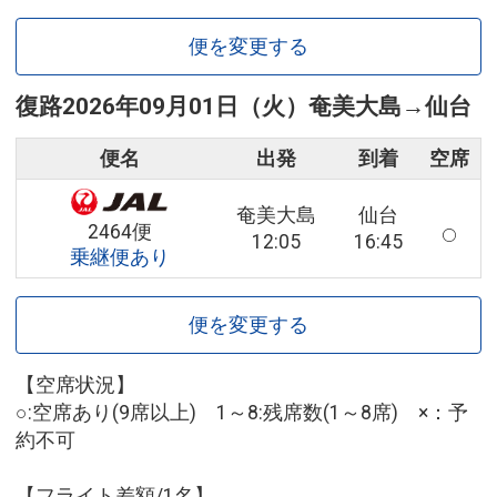
便を変更する
復路
2026年09月01日（火）
奄美大島
→
仙台
便名
出発
到着
空席
奄美大島
仙台
2464便
12:05
16:45
乗継便あり
便を変更する
【空席状況】
○:空席あり(9席以上) 1～8:残席数(1～8席) ×：予
約不可
【フライト差額/1名】