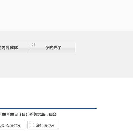
6年08月30日（日）
奄美大島
→
仙台
のある便のみ
直行便のみ