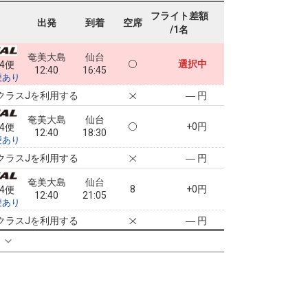
フライト差額
出発
到着
空席
/1名
奄美大島
仙台
選択中
64便
12:40
16:45
便あり
クラスJを利用する
― 円
奄美大島
仙台
+0円
64便
12:40
18:30
便あり
クラスJを利用する
― 円
奄美大島
仙台
8
+0円
64便
12:40
21:05
便あり
クラスJを利用する
― 円
る