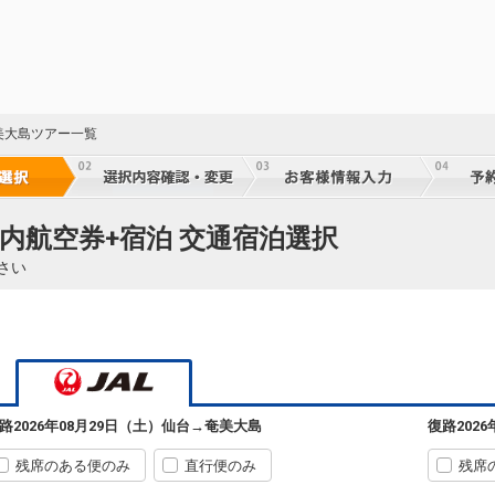
美大島ツアー一覧
国内航空券+宿泊 交通宿泊選択
さい
路
2026年08月29日（土）
仙台
→
奄美大島
復路
202
残席のある便のみ
直行便のみ
残席