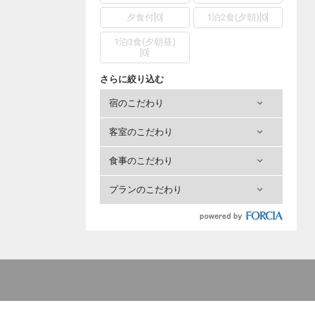
夕食付
[
0
]
1泊2食(夕朝)
[
0
]
1泊3食(夕朝昼)
[
0
]
さらに絞り込む
宿のこだわり
客室のこだわり
食事のこだわり
プランのこだわり