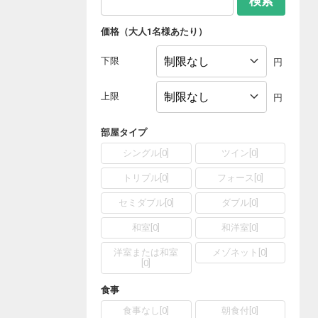
検索
価格（大人1名様あたり）
下限
円
上限
円
部屋タイプ
シングル
[
0
]
ツイン
[
0
]
トリプル
[
0
]
フォース
[
0
]
セミダブル
[
0
]
ダブル
[
0
]
和室
[
0
]
和洋室
[
0
]
洋室または和室
メゾネット
[
0
]
[
0
]
食事
食事なし
[
0
]
朝食付
[
0
]