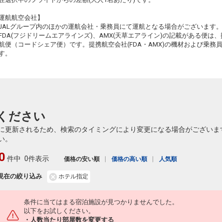
運航航空会社】
JALグループ内のほかの運航会社・乗務員にて運航となる場合がございます
FDA(フジドリームエアラインズ)、AMX(天草エアライン)の記載がある便は、提
航便（コードシェア便）です。提携航空会社(FDA・AMX)の機材および乗
す。
ください
に更新されるため、検索のタイミングにより変更になる場合がございま
い。
0
件中
0件表示
価格の安い順
価格の高い順
人気順
現在の絞り込み
ホテル指定
条件に当てはまる宿泊施設が見つかりませんでした。
以下をお試しください。
・人数当たり部屋数を変更する