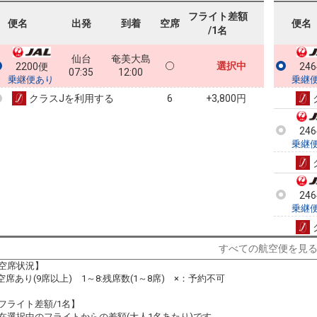
フライト差額
便名
出発
到着
空席
便名
/1名
仙台
奄美大島
選択中
2200便
24
07:35
12:00
乗継便あり
乗継
クラスJを利用する
+3,800円
6
24
乗継
24
乗継
すべての航空便を見
空席状況】
:空席あり(9席以上) 1～8:残席数(1～8席) ×：予約不可
フライト差額/1名】
在選択中のフライトからの差額(大人1名あたり)です。