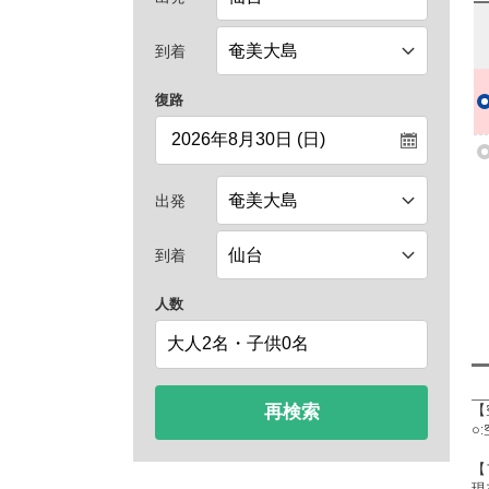
到着
復路
出発
到着
人数
再検索
【
○
【
現