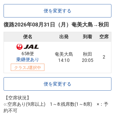
便を変更する
復路
2026年08月31日（月）
奄美大島
→
秋田
便名
出発
到着
空席
658便
奄美大島
秋田
2
乗継便あり
14:10
20:05
クラスJ選択中
便を変更する
【空席状況】
○:空席あり(9席以上) 1～8:残席数(1～8席) ×：予
約不可