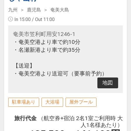
九州
鹿児島
奄美大島
In 15:00 / Out 11:00
奄美市笠利町用安1246-1
・奄美空港より車で約10分
・名瀬新港より車で約35分
【送迎】
・奄美空港より送迎可（要事前予約）
地図
駐車場あり
大浴場
屋外プール
旅行代金
（航空券+宿泊 2名1室ご利用時 大
人1名様あたり）