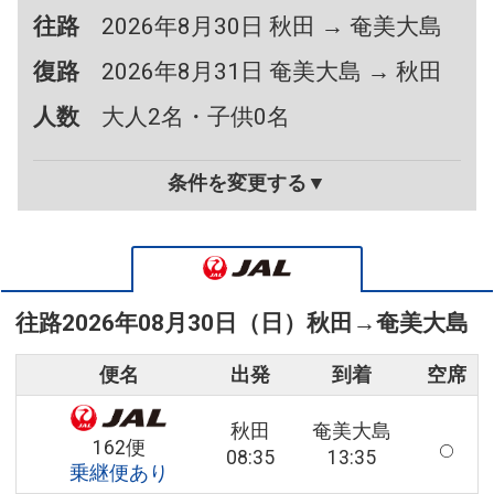
往路
2026年8月30日 秋田 → 奄美大島
復路
2026年8月31日 奄美大島 → 秋田
人数
大人2名・子供0名
条件を変更する▼
往路
2026年08月30日（日）
秋田
→
奄美大島
便名
出発
到着
空席
秋田
奄美大島
162便
08:35
13:35
乗継便あり