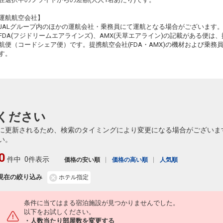
運航航空会社】
JALグループ内のほかの運航会社・乗務員にて運航となる場合がございます
FDA(フジドリームエアラインズ)、AMX(天草エアライン)の記載がある便は、提
航便（コードシェア便）です。提携航空会社(FDA・AMX)の機材および乗
す。
ください
に更新されるため、検索のタイミングにより変更になる場合がございま
い。
0
件中
0件表示
価格の安い順
価格の高い順
人気順
現在の絞り込み
ホテル指定
条件に当てはまる宿泊施設が見つかりませんでした。
以下をお試しください。
・人数当たり部屋数を変更する