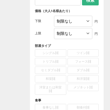
検索
価格（大人1名様あたり）
下限
円
上限
円
部屋タイプ
シングル
[
0
]
ツイン
[
0
]
トリプル
[
0
]
フォース
[
0
]
セミダブル
[
0
]
ダブル
[
0
]
和室
[
0
]
和洋室
[
0
]
洋室または和室
メゾネット
[
0
]
[
0
]
食事
食事なし
[
0
]
朝食付
[
0
]