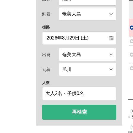
到着
復路
出発
到着
人数
再検索
【
○
【
現