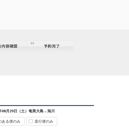
奄美大島
旭川
+7,400円
22便
08:45
15:40
便あり
6年08月29日（土）
奄美大島
→
旭川
クラスJを利用する
+34,600円
4
のある便のみ
直行便のみ
奄美大島
旭川
選択中