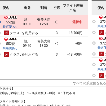
37
乗継
フライト差額
便名
出発
到着
空席
便名
/1名
旭川
奄美大島
37
選択中
552便
09:50
17:50
乗継
乗継便あり
クラスJを利用する
+18,700円
3
旭川
奄美大島
37
+0円
552便
09:50
18:30
乗継
乗継便あり
クラスJを利用する
+18,700円
3
37
乗継
すべての航空便を見
空席状況】
:空席あり(9席以上) 1～8:残席数(1～8席) ×：予約不可
フライト差額/1名】
在選択中のフライトからの差額(大人1名あたり)です。