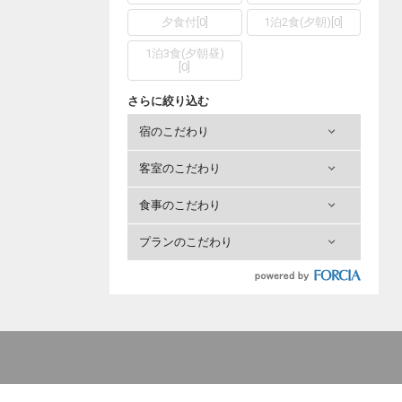
夕食付
[
0
]
1泊2食(夕朝)
[
0
]
1泊3食(夕朝昼)
[
0
]
さらに絞り込む
宿のこだわり
客室のこだわり
食事のこだわり
プランのこだわり