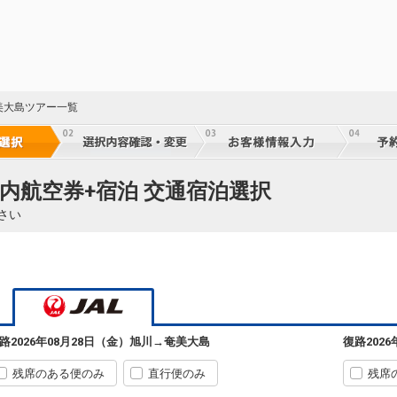
美大島ツアー一覧
国内航空券+宿泊 交通宿泊選択
さい
37
乗継
路
2026年08月28日（金）
旭川
→
奄美大島
復路
202
残席のある便のみ
直行便のみ
残席