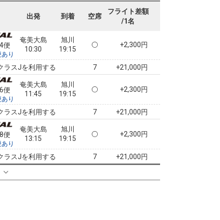
24便
10:30
19:15
便あり
フライト差額
出発
到着
空席
/1名
クラスJを利用する
+18,700円
7
奄美大島
旭川
+2,300円
24便
10:30
19:15
便あり
クラスJを利用する
+21,000円
7
奄美大島
旭川
+2,300円
26便
11:45
19:15
便あり
クラスJを利用する
+21,000円
7
奄美大島
旭川
+2,300円
28便
13:15
19:15
便あり
クラスJを利用する
+21,000円
7
る