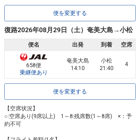
便を変更する
復路
2026年08月29日（土）
奄美大島
→
小松
便名
出発
到着
空席
奄美大島
小松
4
658便
14:10
21:40
乗継便あり
便を変更する
【空席状況】
○:空席あり(9席以上) 1～8:残席数(1～8席) ×：予
約不可
【フライト差額/1名】