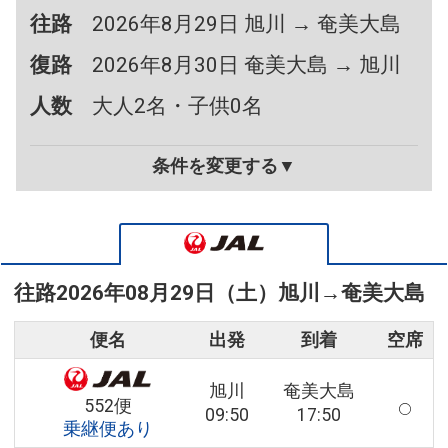
往路
2026年8月29日 旭川 → 奄美大島
復路
2026年8月30日 奄美大島 → 旭川
人数
大人2名・子供0名
条件を変更する▼
往路
2026年08月29日（土）
旭川
→
奄美大島
便名
出発
到着
空席
旭川
奄美大島
552便
09:50
17:50
乗継便あり