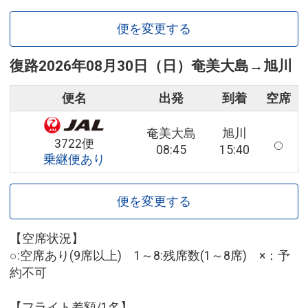
便を変更する
復路
2026年08月30日（日）
奄美大島
→
旭川
便名
出発
到着
空席
奄美大島
旭川
3722便
08:45
15:40
乗継便あり
便を変更する
【空席状況】
○:空席あり(9席以上) 1～8:残席数(1～8席) ×：予
約不可
【フライト差額/1名】