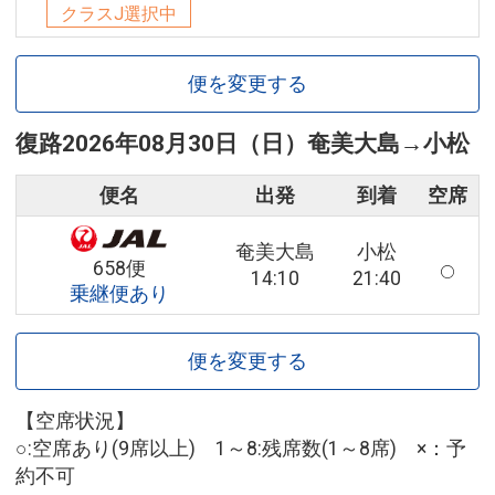
クラスJ選択中
便を変更する
復路
2026年08月30日（日）
奄美大島
→
小松
便名
出発
到着
空席
奄美大島
小松
658便
14:10
21:40
乗継便あり
便を変更する
【空席状況】
○:空席あり(9席以上) 1～8:残席数(1～8席) ×：予
約不可