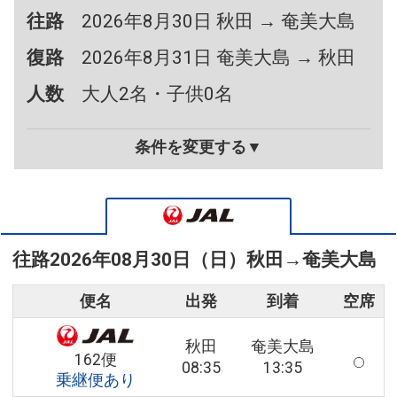
往路
2026年8月30日 秋田 → 奄美大島
復路
2026年8月31日 奄美大島 → 秋田
人数
大人2名・子供0名
条件を変更する▼
往路
2026年08月30日（日）
秋田
→
奄美大島
便名
出発
到着
空席
秋田
奄美大島
162便
08:35
13:35
乗継便あり