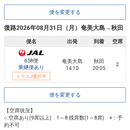
便を変更する
復路
2026年08月31日（月）
奄美大島
→
秋田
便名
出発
到着
空席
658便
奄美大島
秋田
2
乗継便あり
14:10
20:05
クラスJ選択中
便を変更する
【空席状況】
○:空席あり(9席以上) 1～8:残席数(1～8席) ×：予
約不可