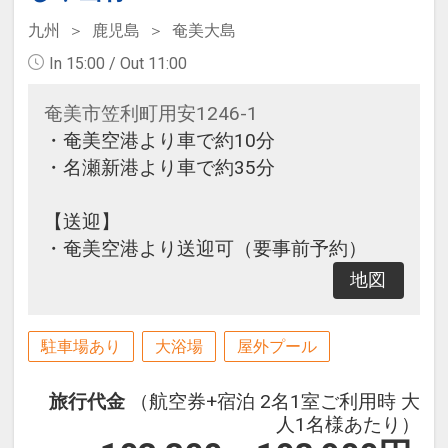
九州
鹿児島
奄美大島
In 15:00 / Out 11:00
奄美市笠利町用安1246-1
・奄美空港より車で約10分
・名瀬新港より車で約35分
【送迎】
・奄美空港より送迎可（要事前予約）
地図
駐車場あり
大浴場
屋外プール
旅行代金
（航空券+宿泊 2名1室ご利用時 大
人1名様あたり）