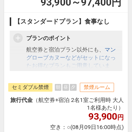
93,900～97,400
円
【スタンダードプラン】食事なし
プランのポイント
航空券と宿泊プラン以外にも、
マン
グローブカヌーなどがセットになっ
たお得なプランもご用意していま
す。こちら
から検索してください。
セミダブル禁煙
禁煙ルーム
朝
昼
夕
旅行代金
（航空券+宿泊 2名1室ご利用時 大人
1名様あたり）
93,900
円
空き：
○
(08月09日16:00時点)