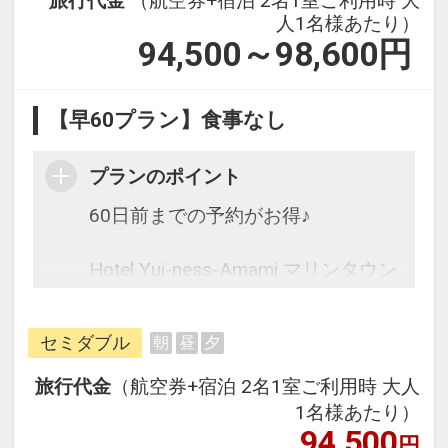
旅行代金
（航空券+宿泊 2名1室ご利用時 大
人1名様あたり）
94,500～98,600
円
【早60プラン】食事なし
プランのポイント
60日前までの予約がお得♪
Hotel Yui-ness-Amami マリンタウン
は2025年オープンの新しいホテル♪
セミダブル
朝
昼
夕
往復の航空券と宿泊がセットになっ
たスタンダードな＜食事なし＞プラ
旅行代金
（航空券+宿泊 2名1室ご利用時 大人
ンです。
1名様あたり）
フライトと宿泊を自由に組み合わせ
94,500
円