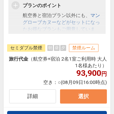
プランのポイント
航空券と宿泊プラン以外にも、
マン
グローブカヌーなどがセットになっ
たお得なプランもご用意していま
す。こちら
から検索してください。
セミダブル禁煙
禁煙ルーム
朝
昼
夕
旅行代金
（航空券+宿泊 2名1室ご利用時 大人
1名様あたり）
93,900
円
空き：
○
(08月09日16:00時点)
詳細
選択