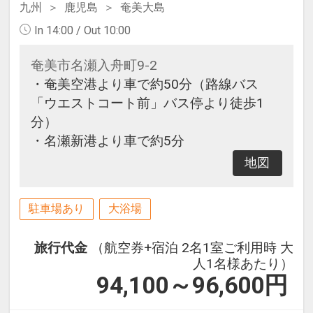
九州
鹿児島
奄美大島
In 14:00 / Out 10:00
奄美市名瀬入舟町9-2
・奄美空港より車で約50分（路線バス
「ウエストコート前」バス停より徒歩1
分）
・名瀬新港より車で約5分
地図
駐車場あり
大浴場
旅行代金
（航空券+宿泊 2名1室ご利用時 大
人1名様あたり）
94,100～96,600
円