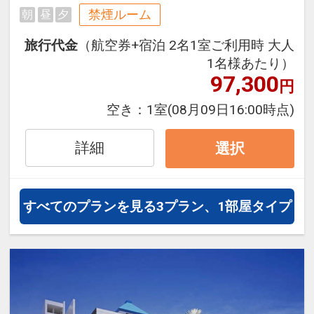
禁煙ルーム
朝
昼
夕
旅行代金
（航空券+宿泊 2名1室ご利用時 大人
1名様あたり）
97,300
円
空き：
1室
(08月09日16:00時点)
詳細
選択
すべてのプランを見る
3プラン、1部屋タイプ