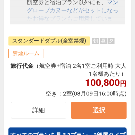
航空券と宿泊プラン以外にも、
マン
グローブカヌーなどがセットになっ
たお得なプランもご用意していま
す。こちら
から検索してください。
スタンダードダブル(全室禁煙)
朝
昼
夕
禁煙ルーム
旅行代金
（航空券+宿泊 2名1室ご利用時 大人
1名様あたり）
100,800
円
空き：
2室
(08月09日16:00時点)
詳細
選択