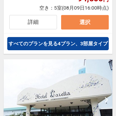
できるダイナミックパッケージだか
空き：
5室
(08月09日16:00時点)
ら、一都市滞在はもちろん周遊旅行
にも最適！
詳細
選択
旅行期間中の1泊だけの宿泊や延
泊・飛び泊なども自由自在です。
フライトは、安心のJAL（または
すべてのプランを見る
4プラン、3部屋タイプ
JALグループ）確約！フライトマイ
ル50%貯まります。
オプションでレンタカーや現地交
通・体験プランなどの追加（同時予
約）が可能なプランもございます。