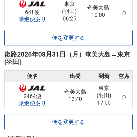
東京
奄美大島
(羽田)
641便
10:00
06:25
乗継便あり
便を変更する
復路
2026年08月31日（月）
奄美大島
→
東京
(羽田)
便名
出発
到着
空席
東京
奄美大島
(羽田)
2464便
12:40
17:00
乗継便あり
便を変更する