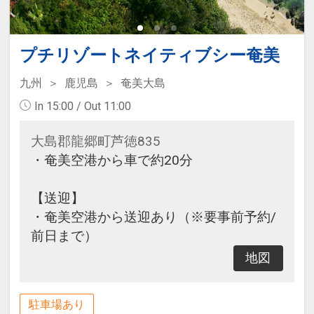
プチリゾートネイティブシー奄美
九州
鹿児島
奄美大島
In 15:00 / Out 11:00
大島郡龍郷町芦徳835
・奄美空港から車で約20分
【送迎】
・奄美空港から送迎あり（※要事前予約/
前日まで）
地図
駐車場あり