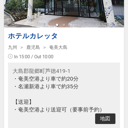
ホテルカレッタ
九州
鹿児島
奄美大島
In 15:00 / Out 10:00
大島郡龍郷町芦徳419-1
・奄美空港より車で約20分
・名瀬新港より車で約35分
【送迎】
・奄美空港より送迎可（要事前予約）
地図