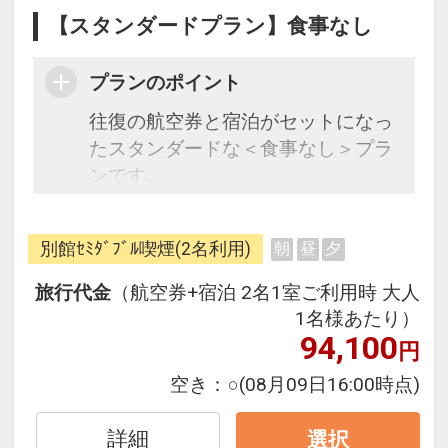
【スタンダードプラン】食事なし
プランのポイント
往復の航空券と宿泊がセットになっ
たスタンダードな＜食事なし＞プラ
ンです。
フライトと宿泊を自由に組み合わせ
できるダイナミックパッケージだか
別館ｾﾐﾀﾞﾌﾞﾙ喫煙(2名利用)
朝
昼
夕
ら、一都市滞在はもちろん周遊旅行
にも最適！
旅行代金
（航空券+宿泊 2名1室ご利用時 大人
旅行期間中の1泊だけの宿泊や延
1名様あたり）
泊・飛び泊なども自由自在です。
94,100
円
フライトは、安心のJAL（または
空き：
○
(08月09日16:00時点)
JALグループ）確約！フライトマイ
ル50%貯まります。
詳細
選択
オプションでレンタカーや現地交