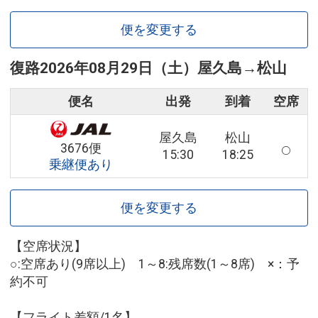
便を変更する
復路
2026年08月29日（土）
屋久島
→
松山
便名
出発
到着
空席
屋久島
松山
3676便
15:30
18:25
乗継便あり
便を変更する
【空席状況】
○:空席あり(9席以上) 1～8:残席数(1～8席) ×：予
約不可
【フライト差額/1名】