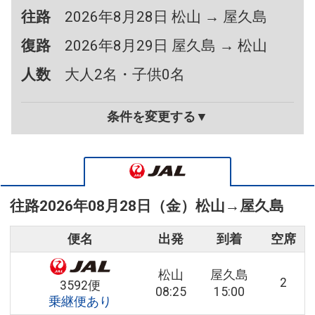
往路
2026年8月28日 松山 → 屋久島
復路
2026年8月29日 屋久島 → 松山
人数
大人2名・子供0名
条件を変更する▼
往路
2026年08月28日（金）
松山
→
屋久島
便名
出発
到着
空席
松山
屋久島
2
3592便
08:25
15:00
乗継便あり