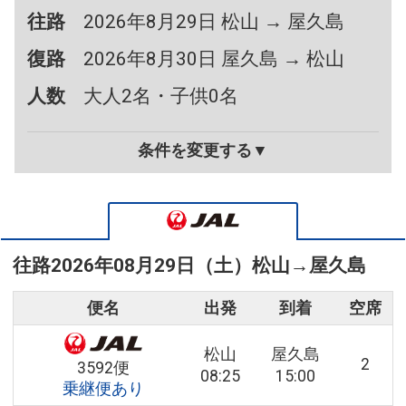
往路
2026年8月29日 松山 → 屋久島
復路
2026年8月30日 屋久島 → 松山
人数
大人2名・子供0名
条件を変更する▼
往路
2026年08月29日（土）
松山
→
屋久島
便名
出発
到着
空席
松山
屋久島
2
3592便
08:25
15:00
乗継便あり