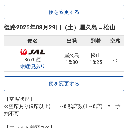
便を変更する
復路
2026年08月29日（土）
屋久島
→
松山
便名
出発
到着
空席
屋久島
松山
3676便
15:30
18:25
乗継便あり
便を変更する
【空席状況】
○:空席あり(9席以上) 1～8:残席数(1～8席) ×：予
約不可
【フライト差額/1名】