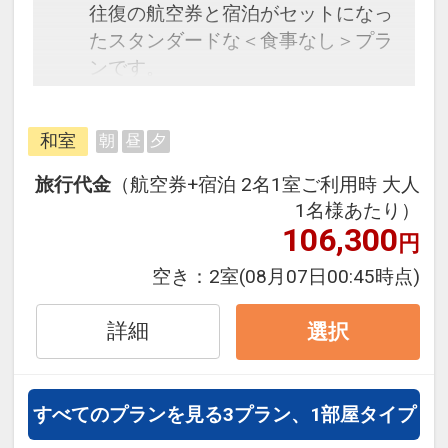
往復の航空券と宿泊がセットになっ
たスタンダードな＜食事なし＞プラ
ンです。
フライトと宿泊を自由に組み合わせ
できるダイナミックパッケージだか
和室
朝
昼
夕
ら、一都市滞在はもちろん周遊旅行
にも最適！
旅行代金
（航空券+宿泊 2名1室ご利用時 大人
旅行期間中の1泊だけの宿泊や延
1名様あたり）
泊・飛び泊なども自由自在です。
106,300
円
フライトは、安心のJAL（または
空き：
2室
(08月07日00:45時点)
JALグループ）確約！フライトマイ
ル50%貯まります。
詳細
選択
オプションでレンタカーや現地交
通・体験プランなどの追加（同時予
約）が可能なプランもございます。
すべてのプランを見る
3プラン、1部屋タイプ