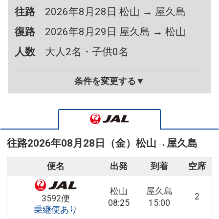
往路
2026年8月28日 松山 → 屋久島
復路
2026年8月29日 屋久島 → 松山
人数
大人2名・子供0名
条件を変更する▼
往路
2026年08月28日（金）
松山
→
屋久島
便名
出発
到着
空席
松山
屋久島
2
3592便
08:25
15:00
乗継便あり