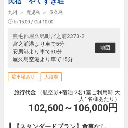
民宿 やくすぎ荘
九州
鹿児島
屋久島
In 15:00 / Out 10:00
熊毛郡屋久島町宮之浦2373-2
宮之浦港より車で5分
地図
安房港より車で30分
屋久島空港より車で15分
駐車場あり
大浴場
旅行代金
（航空券+宿泊 2名1室ご利用時 大
人1名様あたり）
102,600～106,000
円
【スタンダードプラン】食事なし