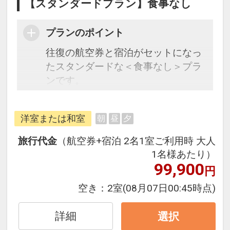
【スタンダードプラン】食事なし
プランのポイント
往復の航空券と宿泊がセットになっ
たスタンダードな＜食事なし＞プラ
ンです。
フライトと宿泊を自由に組み合わせ
洋室または和室
朝
昼
夕
できるダイナミックパッケージだか
ら、一都市滞在はもちろん周遊旅行
旅行代金
（航空券+宿泊 2名1室ご利用時 大人
にも最適！
1名様あたり）
旅行期間中の1泊だけの宿泊や延
99,900
円
泊・飛び泊なども自由自在です。
空き：
2室
(08月07日00:45時点)
フライトは、安心のJAL（または
JALグループ）確約！フライトマイ
詳細
選択
ル50%貯まります。