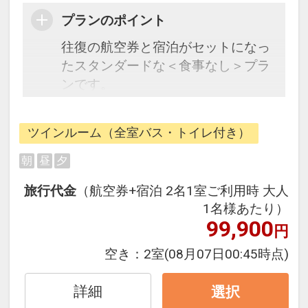
プランのポイント
往復の航空券と宿泊がセットになっ
たスタンダードな＜食事なし＞プラ
ンです。
フライトと宿泊を自由に組み合わせ
ツインルーム（全室バス・トイレ付き）
できるダイナミックパッケージだか
ら、一都市滞在はもちろん周遊旅行
朝
昼
夕
にも最適！
旅行代金
（航空券+宿泊 2名1室ご利用時 大人
旅行期間中の1泊だけの宿泊や延
1名様あたり）
泊・飛び泊なども自由自在です。
99,900
円
フライトは、安心のJAL（または
JALグループ）確約！フライトマイ
空き：
2室
(08月07日00:45時点)
ル50%貯まります。
オプションでレンタカーや現地交
詳細
選択
通・体験プランなどの追加（同時予