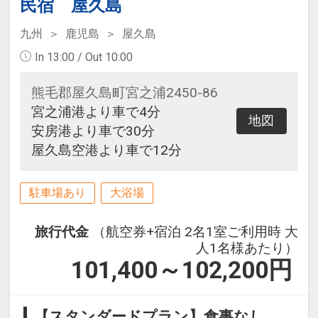
民宿 屋久島
九州
鹿児島
屋久島
In 13:00 / Out 10:00
熊毛郡屋久島町宮之浦2450-86
宮之浦港より車で4分
地図
安房港より車で30分
屋久島空港より車で12分
駐車場あり
大浴場
旅行代金
（航空券+宿泊 2名1室ご利用時 大
人1名様あたり）
101,400～102,200
円
【スタンダードプラン】食事なし