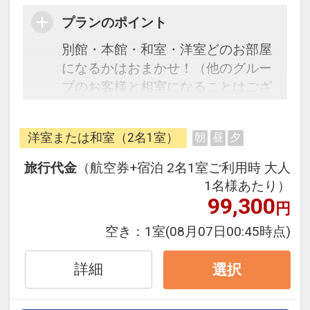
プランのポイント
別館・本館・和室・洋室どのお部屋
になるかはおまかせ！（他のグルー
プのお客様と相室になることはござ
いません）
※満室の場合、同クラスの別の宿へ
洋室または和室（2名1室）
朝
昼
夕
ご案内する場合がございます。※
旅行代金
（航空券+宿泊 2名1室ご利用時 大人
往復の航空券と宿泊がセットになっ
1名様あたり）
たスタンダードな＜食事なし＞プラ
99,300
円
ンです。
空き：
1室
(08月07日00:45時点)
フライトと宿泊を自由に組み合わせ
できるダイナミックパッケージだか
詳細
選択
ら、一都市滞在はもちろん周遊旅行
にも最適！