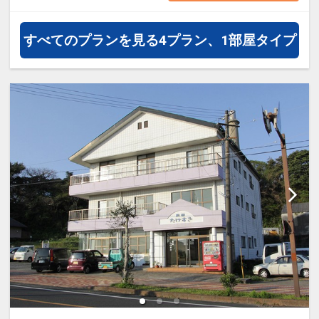
オプションでレンタカーや現地交
通・体験プランなどの追加（同時予
すべてのプランを見る
4プラン、1部屋タイプ
約）が可能なプランもございます。
1日登山の方は朝食・昼食の登山弁
当をチェックインの際にお申込み頂
けます。（要別途追加料金）