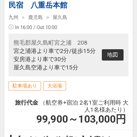
民宿 八重岳本館
九州
鹿児島
屋久島
In 16:00 / Out 10:00
熊毛郡屋久島町宮之浦 208
宮之浦港より車で2分/徒歩15分
地図
安房港より車で30分
屋久島空港より車で15分
駐車場あり
大浴場
旅行代金
（航空券+宿泊 2名1室ご利用時 大
人1名様あたり）
99,900～103,000
円