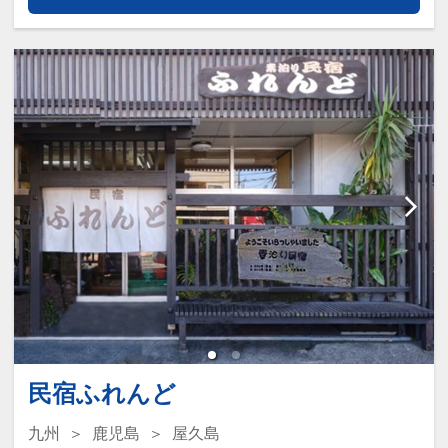
【お宿の特徴】
素泊まりのリーズナブルなお宿とな
ります。
宮之浦バス停から徒歩1分の利便性
の良いエリアにあります。
周りに飲食店が多数あり、お食事に
は困りません。
スーパーマーケットまで徒歩13分で
す。
キッチン、洗濯機を無料でご利用頂
けます。
乾燥機はありませんが、コインラン
ドリーまで徒歩5分です。
民宿ふれんど
九州
鹿児島
屋久島