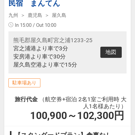
民宿 まんてん
九州
鹿児島
屋久島
In 15:00 / Out 10:00
熊毛郡屋久島町宮之浦1233-25
宮之浦港より車で3分
地図
安房港より車で30分
屋久島空港より車で15分
駐車場あり
旅行代金
（航空券+宿泊 2名1室ご利用時 大
人1名様あたり）
100,900～102,300
円