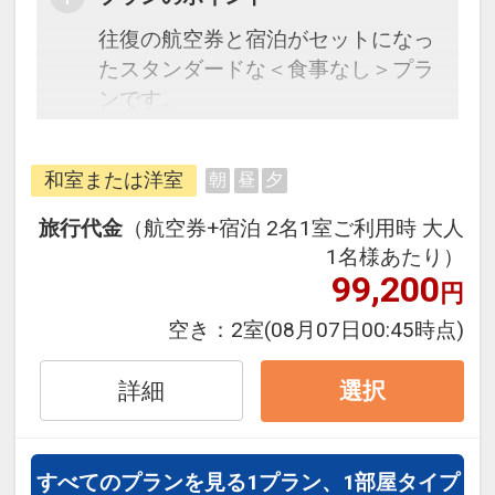
往復の航空券と宿泊がセットになっ
たスタンダードな＜食事なし＞プラ
ンです。
フライトと宿泊を自由に組み合わせ
和室または洋室
朝
昼
夕
できるダイナミックパッケージだか
ら、一都市滞在はもちろん周遊旅行
旅行代金
（航空券+宿泊 2名1室ご利用時 大人
にも最適！
1名様あたり）
旅行期間中の1泊だけの宿泊や延
99,200
円
泊・飛び泊なども自由自在です。
空き：
2室
(08月07日00:45時点)
フライトは、安心のJAL（または
JALグループ）確約！フライトマイ
詳細
選択
ル50%貯まります。
オプションでレンタカーや現地交
通・体験プランなどの追加（同時予
すべてのプランを見る
1プラン、1部屋タイプ
約）が可能なプランもございます。