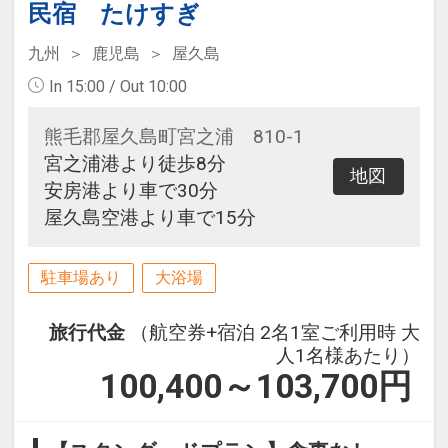
民宿 たけすぎ
九州
鹿児島
屋久島
In 15:00 / Out 10:00
熊毛郡屋久島町宮之浦 810-1
宮之浦港より徒歩8分
地図
安房港より車で30分
屋久島空港より車で15分
駐車場あり
大浴場
旅行代金
（航空券+宿泊 2名1室ご利用時 大
人1名様あたり）
100,400～103,700
円