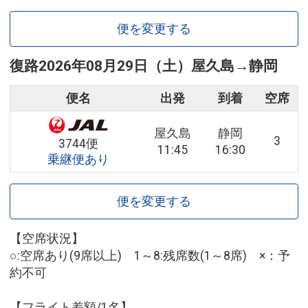
便を変更する
復路
2026年08月29日（土）
屋久島
→
静岡
便名
出発
到着
空席
屋久島
静岡
3
3744便
11:45
16:30
乗継便あり
便を変更する
【空席状況】
○:空席あり(9席以上) 1～8:残席数(1～8席) ×：予
約不可
【フライト差額/1名】