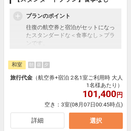
プランのポイント
往復の航空券と宿泊がセットになっ
たスタンダードな＜食事なし＞プラ
ンです。
フライトと宿泊を自由に組み合わせ
和室
朝
昼
夕
できるダイナミックパッケージだか
ら、一都市滞在はもちろん周遊旅行
旅行代金
（航空券+宿泊 2名1室ご利用時 大人
にも最適！
1名様あたり）
旅行期間中の1泊だけの宿泊や延
101,400
円
泊・飛び泊なども自由自在です。
空き：
3室
(08月07日00:45時点)
フライトは、安心のJAL（または
JALグループ）確約！フライトマイ
詳細
選択
ル50%貯まります。
オプションでレンタカーや現地交