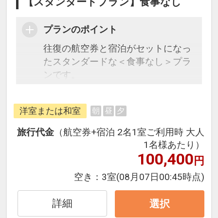
【スタンダードプラン】食事なし
プランのポイント
往復の航空券と宿泊がセットになっ
たスタンダードな＜食事なし＞プラ
ンです。
フライトと宿泊を自由に組み合わせ
洋室または和室
朝
昼
夕
できるダイナミックパッケージだか
ら、一都市滞在はもちろん周遊旅行
旅行代金
（航空券+宿泊 2名1室ご利用時 大人
にも最適！
1名様あたり）
旅行期間中の1泊だけの宿泊や延
100,400
円
泊・飛び泊なども自由自在です。
空き：
3室
(08月07日00:45時点)
フライトは、安心のJAL（または
JALグループ）確約！フライトマイ
詳細
選択
ル50%貯まります。