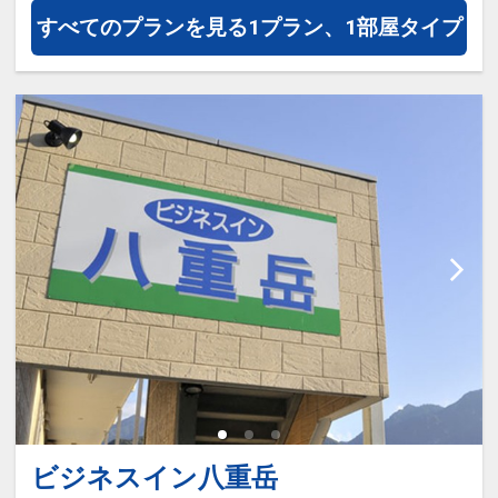
旅行期間中の1泊だけの宿泊や延
すべてのプランを見る
1プラン、1部屋タイプ
泊・飛び泊なども自由自在です。
フライトは、安心のJAL（または
JALグループ）確約！フライトマイ
ル50%貯まります。
オプションでレンタカーや現地交
通・体験プランなどの追加（同時予
約）が可能なプランもございます。
ビジネスイン八重岳