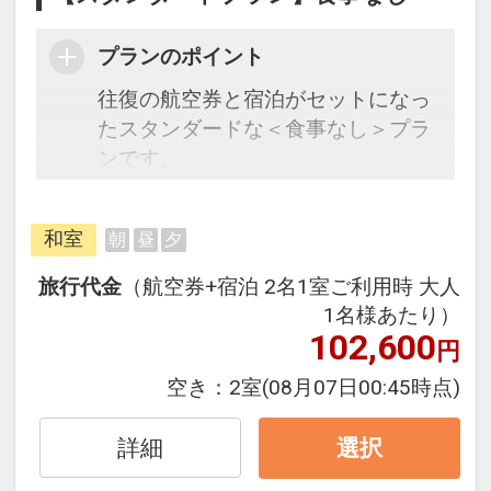
プランのポイント
往復の航空券と宿泊がセットになっ
たスタンダードな＜食事なし＞プラ
ンです。
フライトと宿泊を自由に組み合わせ
できるダイナミックパッケージだか
和室
朝
昼
夕
ら、一都市滞在はもちろん周遊旅行
にも最適！
旅行代金
（航空券+宿泊 2名1室ご利用時 大人
旅行期間中の1泊だけの宿泊や延
1名様あたり）
泊・飛び泊なども自由自在です。
102,600
円
フライトは、安心のJAL（または
空き：
2室
(08月07日00:45時点)
JALグループ）確約！フライトマイ
ル50%貯まります。
詳細
選択
オプションでレンタカーや現地交
通・体験プランなどの追加（同時予