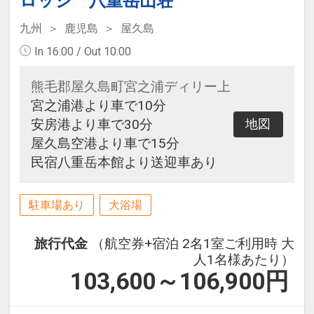
ロッジ 八重岳山荘
九州
鹿児島
屋久島
In 16:00 / Out 10:00
熊毛郡屋久島町宮之浦ディリー上
宮之浦港より車で10分
安房港より車で30分
地図
屋久島空港より車で15分
民宿八重岳本館より送迎車あり
駐車場あり
大浴場
旅行代金
（航空券+宿泊 2名1室ご利用時 大
人1名様あたり）
103,600～106,900
円