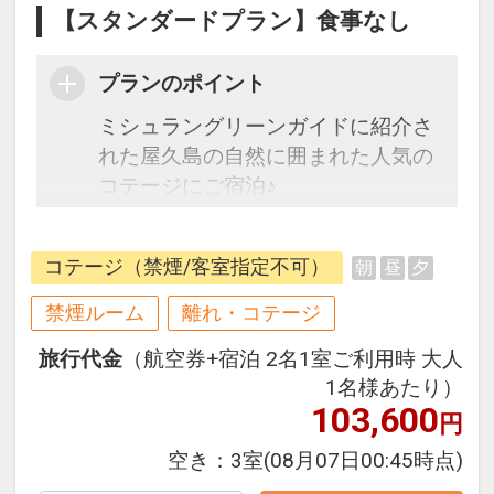
【スタンダードプラン】食事なし
プランのポイント
ミシュラングリーンガイドに紹介さ
れた屋久島の自然に囲まれた人気の
コテージにご宿泊♪
往復の航空券と宿泊がセットになっ
たスタンダードな＜食事なし＞プラ
コテージ（禁煙/客室指定不可）
朝
昼
夕
ンです。
禁煙ルーム
離れ・コテージ
フライトと宿泊を自由に組み合わせ
旅行代金
（航空券+宿泊 2名1室ご利用時 大人
できるダイナミックパッケージだか
1名様あたり）
ら、一都市滞在はもちろん周遊旅行
103,600
円
にも最適！
旅行期間中の1泊だけの宿泊や延
空き：
3室
(08月07日00:45時点)
泊・飛び泊なども自由自在です。