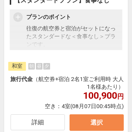
【スタンダードプラン】食事なし
プランのポイント
往復の航空券と宿泊がセットになっ
たスタンダードな＜食事なし＞プラ
ンです。
フライトと宿泊を自由に組み合わせ
和室
朝
昼
夕
できるダイナミックパッケージだか
ら、一都市滞在はもちろん周遊旅行
旅行代金
（航空券+宿泊 2名1室ご利用時 大人
にも最適！
1名様あたり）
旅行期間中の1泊だけの宿泊や延
100,900
円
泊・飛び泊なども自由自在です。
空き：
4室
(08月07日00:45時点)
フライトは、安心のJAL（または
JALグループ）確約！フライトマイ
詳細
選択
ル50%貯まります。
オプションでレンタカーや現地交