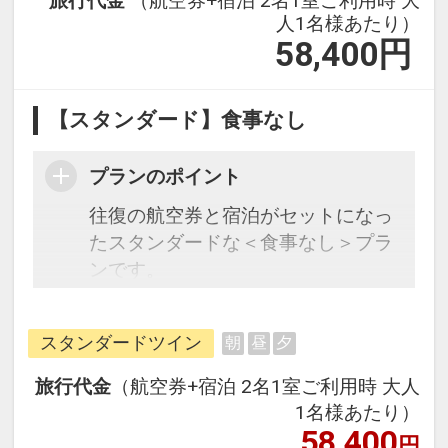
旅行代金
（航空券+宿泊 2名1室ご利用時 大
人1名様あたり）
58,400
円
【スタンダード】食事なし
プランのポイント
往復の航空券と宿泊がセットになっ
たスタンダードな＜食事なし＞プラ
ンです。
フライトと宿泊を自由に組み合わせ
できるダイナミックパッケージだか
スタンダードツイン
朝
昼
夕
ら、一都市滞在はもちろん周遊旅行
にも最適！
旅行代金
（航空券+宿泊 2名1室ご利用時 大人
旅行期間中の1泊だけの宿泊や延
1名様あたり）
泊・飛び泊なども自由自在です。
58,400
円