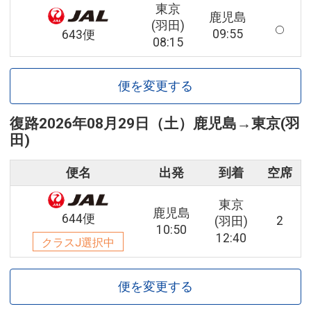
東京
鹿児島
(羽田)
09:55
643便
08:15
便を変更する
復路
2026年08月29日（土）
鹿児島
→
東京(羽
田)
便名
出発
到着
空席
東京
鹿児島
644便
2
(羽田)
10:50
12:40
クラスJ選択中
便を変更する