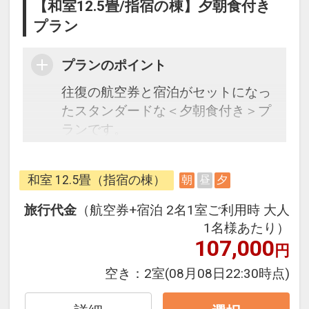
【和室12.5畳/指宿の棟】夕朝食付き
プラン
プランのポイント
往復の航空券と宿泊がセットになっ
たスタンダードな＜夕朝食付き＞プ
ランです。
うれしい♪到着時に抹茶と和菓子の
和室 12.5畳（指宿の棟）
朝
昼
夕
サービス
旅行代金
（航空券+宿泊 2名1室ご利用時 大人
フライトと宿泊を自由に組み合わせ
1名様あたり）
できるダイナミックパッケージだか
107,000
円
ら、一都市滞在はもちろん周遊旅行
空き：
2室
(08月08日22:30時点)
にも最適！
旅行期間中の1泊だけの宿泊や延