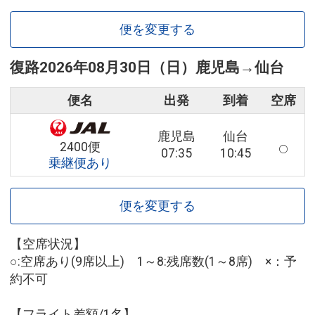
便を変更する
復路
2026年08月30日（日）
鹿児島
→
仙台
便名
出発
到着
空席
鹿児島
仙台
2400便
07:35
10:45
乗継便あり
便を変更する
【空席状況】
○:空席あり(9席以上) 1～8:残席数(1～8席) ×：予
約不可
【フライト差額/1名】