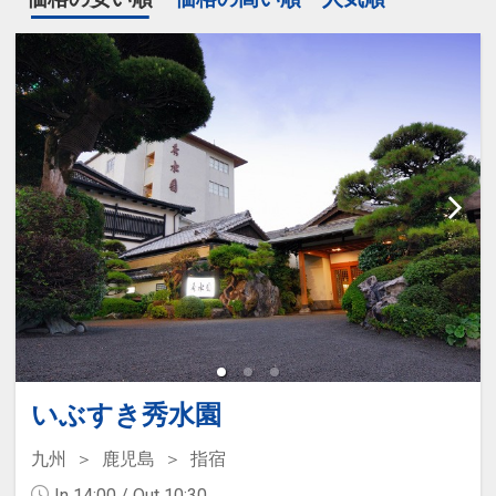
いぶすき秀水園
九州
鹿児島
指宿
In 14:00 / Out 10:30