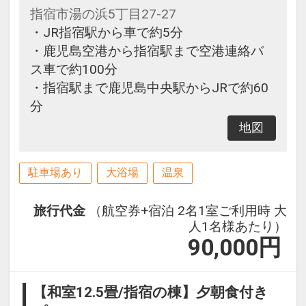
指宿市湯の浜5丁目27-27
・JR指宿駅から車で約5分
・鹿児島空港から指宿駅まで空港連絡バ
ス車で約100分
・指宿駅まで鹿児島中央駅からJRで約60
分
地図
駐車場あり
大浴場
温泉
旅行代金
（航空券+宿泊 2名1室ご利用時 大
人1名様あたり）
90,000
円
【和室12.5畳/指宿の棟】夕朝食付き