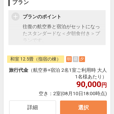
プラン
プランのポイント
往復の航空券と宿泊がセットになっ
たスタンダードな＜夕朝食付き＞プ
ランです。
うれしい♪到着時に抹茶と和菓子の
和室 12.5畳（指宿の棟）
朝
昼
夕
サービス
旅行代金
（航空券+宿泊 2名1室ご利用時 大人
フライトと宿泊を自由に組み合わせ
1名様あたり）
できるダイナミックパッケージだか
90,000
円
ら、一都市滞在はもちろん周遊旅行
空き：
2室
(08月10日18:00時点)
にも最適！
旅行期間中の1泊だけの宿泊や延
詳細
選択
泊・飛び泊なども自由自在です。