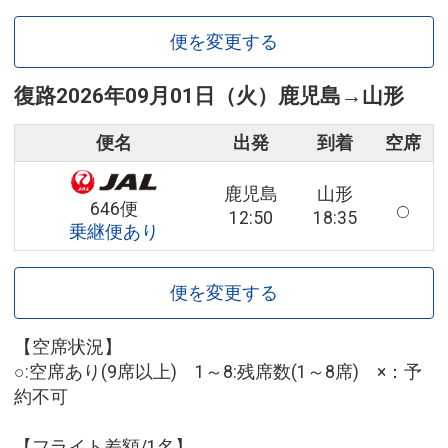
便を変更する
復路
2026年09月01日（火）
鹿児島
→
山形
便名
出発
到着
空席
鹿児島
山形
646便
12:50
18:35
乗継便あり
便を変更する
【空席状況】
○:空席あり(9席以上) 1～8:残席数(1～8席) ×：予
約不可
【フライト差額/1名】