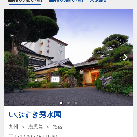
いぶすき秀水園
九州
鹿児島
指宿
In 14:00 / Out 10:30