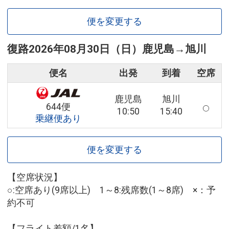
便を変更する
復路
2026年08月30日（日）
鹿児島
→
旭川
便名
出発
到着
空席
鹿児島
旭川
644便
10:50
15:40
乗継便あり
便を変更する
【空席状況】
○:空席あり(9席以上) 1～8:残席数(1～8席) ×：予
約不可
【フライト差額/1名】