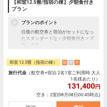
【和室12.5畳/指宿の棟】夕朝食付き
プラン
プランのポイント
往復の航空券と宿泊がセットになっ
たスタンダードな＜夕朝食付き＞プ
ランです。
うれしい♪到着時に抹茶と和菓子の
和室 12.5畳（指宿の棟）
朝
昼
夕
サービス
旅行代金
（航空券+宿泊 2名1室ご利用時 大人
フライトと宿泊を自由に組み合わせ
1名様あたり）
できるダイナミックパッケージだか
131,400
円
ら、一都市滞在はもちろん周遊旅行
空き：
2室
(08月08日00:45時点)
にも最適！
旅行期間中の1泊だけの宿泊や延