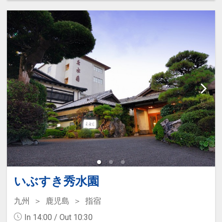
ービスとして1階ラウンジにて生ビ
ールやハイボール、ソフトドリンク
などが飲み放題です。（15：00～
19：00）
【食事内容】
朝食は海が見えるレストラン「フラ
ミンゴ」にて、和洋中のバイキング
をご提供いたします。（※ご宿泊の
人数などによっては、和食セットメ
ニューになる場合がございます。予
めご了承ください。）
夕食はレストラン又はお食事処に
て、旬の食材を使用した薩摩会席を
いぶすき秀水園
お楽しみください。（※料理内容と
九州
鹿児島
指宿
器は時季により異なります。）
In 14:00 / Out 10:30