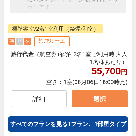
ランです。
フライトと宿泊を自由に組み合わせ
できるダイナミックパッケージだか
標準客室/2名1室利用（禁煙/和室）
ら、一都市滞在はもちろん周遊旅行
にも最適！
禁煙ルーム
朝
昼
夕
旅行期間中の1泊だけの宿泊や延
旅行代金
（航空券+宿泊 2名1室ご利用時 大人
泊・飛び泊なども自由自在です。
1名様あたり）
フライトは、安心のJAL（または
55,700
円
JALグループ）確約！フライトマイ
ル50%貯まります。
空き：
1室
(08月06日18:00時点)
オプションでレンタカーや現地交
通・体験プランなどの追加（同時予
詳細
選択
約）が可能なプランもございます。
【宿泊者特典】
すべてのプランを見る
1プラン、1部屋タイプ
宿泊者全員にウェルカムドリンクサ