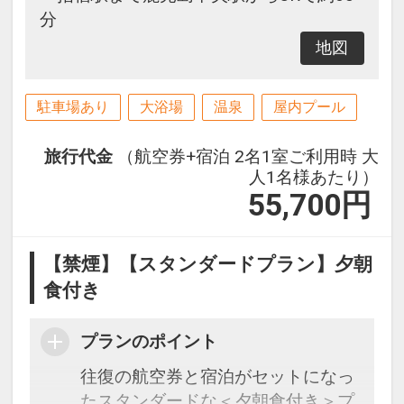
分
■時間
地図
朝食：7：00～8：30/最終受付
駐車場あり
大浴場
温泉
屋内プール
【施設使用料（添い寝のお子様）】
ホテル客室利用の際、寝具を利用さ
旅行代金
（航空券+宿泊 2名1室ご利用時 大
れず添い寝でのお申込みについて
人1名様あたり）
は、下記施設使用料を別途現地にて
55,700
円
お支払い下さい。
・3～6歳対象 ・・・1泊につき
【禁煙】【スタンダードプラン】夕朝
1,100円
食付き
プランのポイント
往復の航空券と宿泊がセットになっ
たスタンダードな＜夕朝食付き＞プ