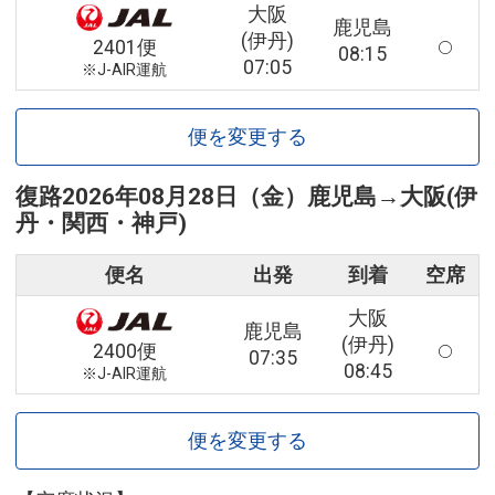
大阪
鹿児島
(伊丹)
2401便
08:15
07:05
※J-AIR運航
便を変更する
復路
2026年08月28日（金）
鹿児島
→
大阪(伊
丹・関西・神戸)
便名
出発
到着
空席
大阪
鹿児島
(伊丹)
2400便
07:35
08:45
※J-AIR運航
便を変更する