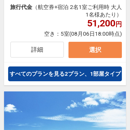
フライトと宿泊を自由に組み合わせ
旅行代金
（航空券+宿泊 2名1室ご利用時 大人
できるダイナミックパッケージだか
1名様あたり）
ら、一都市滞在はもちろん周遊旅行
51,200
円
にも最適！
旅行期間中の1泊だけの宿泊や延
空き：
5室
(08月06日18:00時点)
泊・飛び泊なども自由自在です。
フライトは、安心のJAL（または
詳細
選択
JALグループ）確約！フライトマイ
ル50%貯まります。
オプションでレンタカーや現地交
すべてのプランを見る
2プラン、1部屋タイプ
通・体験プランなどの追加（同時予
約）が可能なプランもございます。
【ホテル紹介】
指宿フェニックスホテルは全室オー
シャンビューの客室となります。
大浴場の奥にはデトックス効果が期