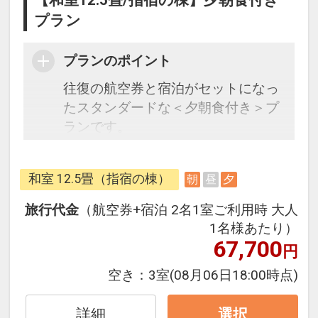
【和室12.5畳/指宿の棟】夕朝食付き
プラン
プランのポイント
往復の航空券と宿泊がセットになっ
たスタンダードな＜夕朝食付き＞プ
ランです。
うれしい♪到着時に抹茶と和菓子の
和室 12.5畳（指宿の棟）
朝
昼
夕
サービス
旅行代金
（航空券+宿泊 2名1室ご利用時 大人
フライトと宿泊を自由に組み合わせ
1名様あたり）
できるダイナミックパッケージだか
67,700
円
ら、一都市滞在はもちろん周遊旅行
空き：
3室
(08月06日18:00時点)
にも最適！
旅行期間中の1泊だけの宿泊や延
詳細
選択