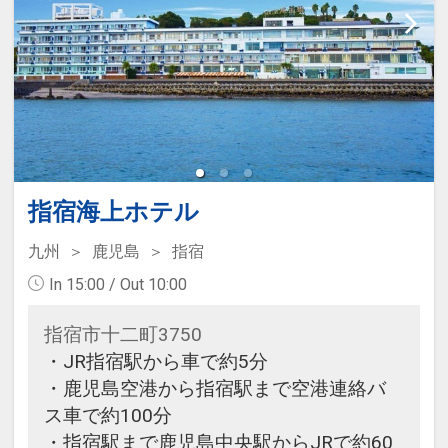
待出来ると言われる砂蒸し温泉があ
り、全天候型で、雨の日でもご利用
頂けます。
【食事内容】
レストランまたは宴会場にて和洋バ
イキング又は和定食（※お選びいた
指宿海上ホテル
だけません。）をご用意しておりま
九州
鹿児島
指宿
す。
In 15:00 / Out 10:00
※アレルギーをお持ちの方はご予約
指宿市十二町3750
後に現地までご連絡下さいませ。一
・JR指宿駅から車で約5分
部、お料理内容を変更させて頂きま
・鹿児島空港から指宿駅まで空港連絡バ
す。（※但し変更出来ない場合もご
ス車で約100分
ざいますので予めご了承くださいま
・指宿駅まで鹿児島中央駅からJRで約60
せ。）