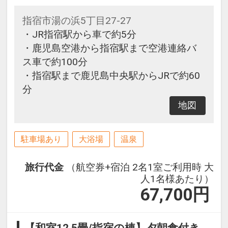
■時間
指宿市湯の浜5丁目27-27
朝食：7：00～9：00
・JR指宿駅から車で約5分
夕食：18：00～20：00
・鹿児島空港から指宿駅まで空港連絡バ
ス車で約100分
【施設使用料（添い寝のお子様）】
・指宿駅まで鹿児島中央駅からJRで約60
ホテル客室利用の際、寝具を利用さ
分
れず添い寝でのお申込みについて
は、施設使用料を別途現地にてお支
地図
払い下さい。詳しくは直接ホテルへ
お問い合わせください。
駐車場あり
大浴場
温泉
旅行代金
（航空券+宿泊 2名1室ご利用時 大
人1名様あたり）
67,700
円