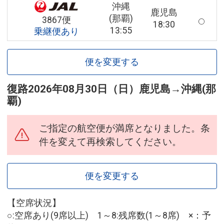
沖縄
鹿児島
(那覇)
3867便
18:30
13:55
乗継便あり
便を変更する
復路
2026年08月30日（日）
鹿児島
→
沖縄(那
覇)
ご指定の航空便が満席となりました。条
件を変えて再検索してください。
便を変更する
【空席状況】
○:空席あり(9席以上) 1～8:残席数(1～8席) ×：予