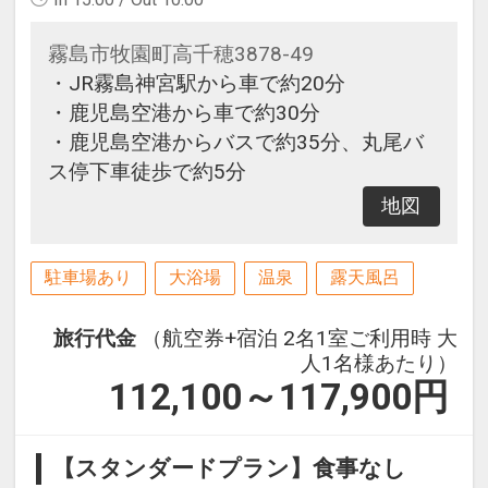
霧島市牧園町高千穂3878-49
・JR霧島神宮駅から車で約20分
・鹿児島空港から車で約30分
・鹿児島空港からバスで約35分、丸尾バ
ス停下車徒歩で約5分
地図
駐車場あり
大浴場
温泉
露天風呂
旅行代金
（航空券+宿泊 2名1室ご利用時 大
人1名様あたり）
112,100～117,900
円
【スタンダードプラン】食事なし