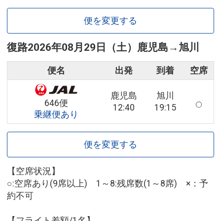
便を変更する
復路
2026年08月29日（土）
鹿児島
→
旭川
便名
出発
到着
空席
鹿児島
旭川
646便
12:40
19:15
乗継便あり
便を変更する
【空席状況】
○:空席あり(9席以上) 1～8:残席数(1～8席) ×：予
約不可
【フライト差額/1名】