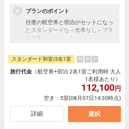
プランのポイント
往復の航空券と宿泊がセットになっ
たスタンダードな＜食事なし＞プラ
ンです。
フライトと宿泊を自由に組み合わせ
できるダイナミックパッケージだか
スタンダード和室/2名1室
朝
昼
夕
ら、一都市滞在はもちろん周遊旅行
にも最適！
旅行代金
（航空券+宿泊 2名1室ご利用時 大人
旅行期間中の1泊だけの宿泊や延
1名様あたり）
泊・飛び泊なども自由自在です。
112,100
円
フライトは、安心のJAL（または
空き：
5室
(08月07日14:30時点)
JALグループ）確約！フライトマイ
ル50%貯まります。
詳細
選択
オプションでレンタカーや現地交
通・体験プランなどの追加（同時予