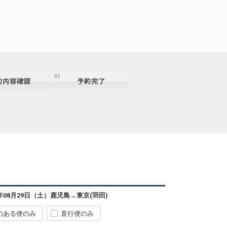
鹿児島
東京(羽田)
6年08月29日（土）
鹿児島
→
東京(羽田)
+500円
07:30
09:15
0便
のある便のみ
直行便のみ
クラスJを利用する
+14,500円
4