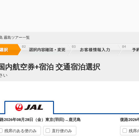
児島 霧島ツアー一覧
 国内航空券+宿泊 交通宿泊選択
さい
東京(羽田)
鹿児島
+11,600円
06:25
08:05
641便
路
2026年08月28日（金）
東京(羽田)
→
鹿児島
復路
202
64
クラスJを利用する
+2,800円
3
残席のある便のみ
直行便のみ
残席
東京(羽田)
鹿児島
選択中