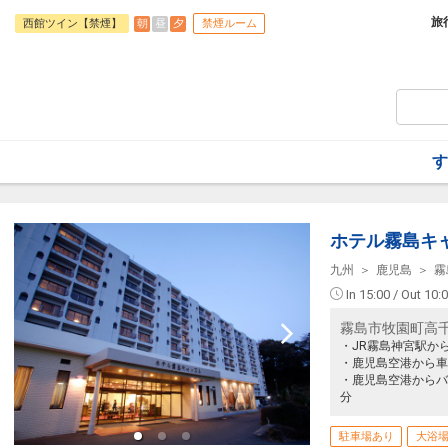
旅行期間中の1泊だけの宿泊や延泊・飛び
フライトは、安心のJAL（またはJALグ
旅
朝
昼
夕
西館ツイン【禁煙】
禁煙ルーム
オプションでレンタカーや現地交通・体験
います。
【朝食】
ご利用時間 7:00～10:30
す
ホテル霧島キ
九州
鹿児島
霧
In 15:00 / Out 10:
霧島市牧園町高千穂
・JR霧島神宮駅か
・鹿児島空港から車
・鹿児島空港からバ
分
駐車場あり
大浴