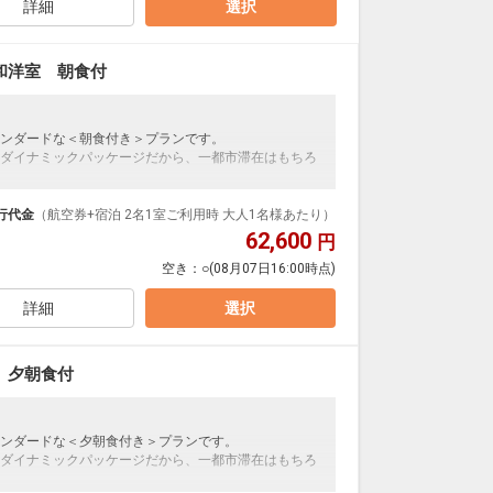
詳細
選択
和洋室 朝食付
ンダードな＜朝食付き＞プランです。
ダイナミックパッケージだから、一都市滞在はもちろ
泊なども自由自在です。
ループ）確約！フライトマイル50%貯まります。
行代金
（航空券+宿泊 2名1室ご利用時 大人1名様あたり）
プランなどの追加（同時予約）が可能なプランもござ
62,600
円
空き：
○
(08月07日16:00時点)
詳細
選択
 夕朝食付
ンダードな＜夕朝食付き＞プランです。
ダイナミックパッケージだから、一都市滞在はもちろ