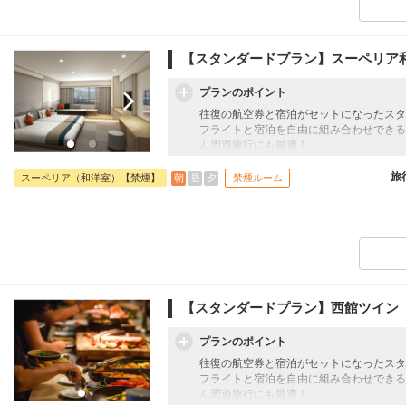
【スタンダードプラン】スーペリア
プランのポイント
往復の航空券と宿泊がセットになったスタ
フライトと宿泊を自由に組み合わせできる
ん周遊旅行にも最適！
旅行期間中の1泊だけの宿泊や延泊・飛び
フライトは、安心のJAL（またはJALグ
旅
朝
昼
夕
スーペリア（和洋室）【禁煙】
禁煙ルーム
オプションでレンタカーや現地交通・体験
います。
【朝食】
ご利用時間 7:00～10:30
【スタンダードプラン】西館ツイン
プランのポイント
往復の航空券と宿泊がセットになったスタ
フライトと宿泊を自由に組み合わせできる
ん周遊旅行にも最適！