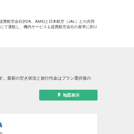
鹿児島
東京(羽田)
4
+5,600円
18:55
20:50
2便
。
携航空会社(FDA、AMX)と日本航空（JAL）との共同
クラスJを利用する
+17,700円
4
務員にて運航し、機内サービスも提携航空会社の基準に則り
鹿児島
東京(羽田)
3
+11,900円
20:35
22:25
4便
クラスJを利用する
+14,500円
す。最新の空き状況と旅行代金はプラン選択後の
地図表示
島
島