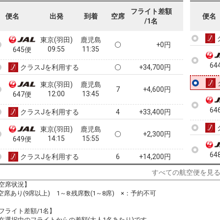
08:15
09:55
643便
フライト差額
便名
出発
到着
空席
便名
64
/1名
クラスJを利用する
+5,800円
4
東京(羽田)
鹿児島
+0円
09:55
11:35
645便
64
クラスJを利用する
+34,700円
東京(羽田)
鹿児島
7
+4,600円
12:00
13:45
647便
64
クラスJを利用する
+33,400円
4
東京(羽田)
鹿児島
+2,300円
14:15
15:55
649便
64
クラスJを利用する
+14,200円
6
すべての航空便を見
東京(羽田)
鹿児島
+2,300円
16:30
18:10
651便
空席状況】
:空席あり(9席以上) 1～8:残席数(1～8席) ×：予約不可
65
クラスJを利用する
+14,200円
4
フライト差額/1名】
東京(羽田)
鹿児島
在選択中のフライトからの差額(大人1名あたり)です。