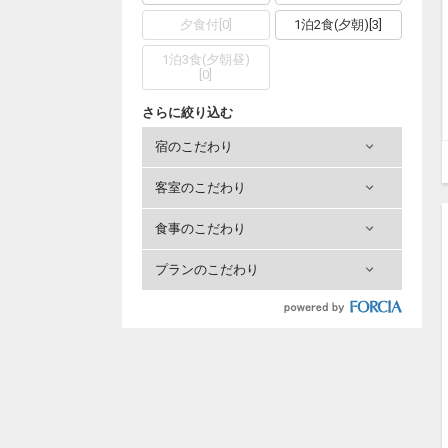
夕食付
[
0
]
1泊2食(夕朝)
[
3
]
1泊3食(夕朝昼)
[
0
]
さらに絞り込む
宿のこだわり
客室のこだわり
食事のこだわり
プランのこだわり