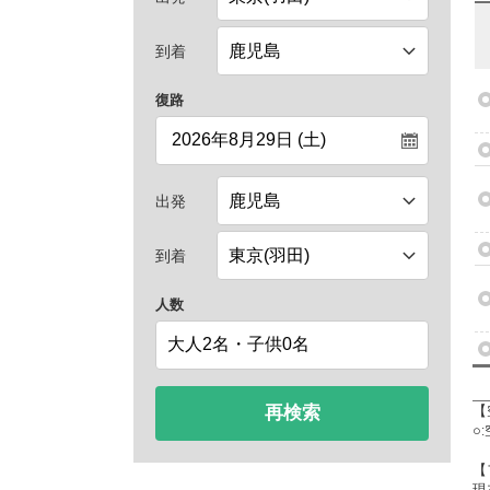
到着
復路
出発
到着
人数
再検索
【
○
【
現