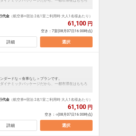
ダイナミックパッケージだから、一都市滞在はもちろ
泊なども自由自在です。
ループ）確約！フライトマイル50%貯まります。
行代金
（航空券+宿泊 2名1室ご利用時 大人1名様あたり）
プランなどの追加（同時予約）が可能なプランもござ
61,100
円
空き：
7室
(08月07日16:00時点)
詳細
選択
い寝でのお申込みについては、下記施設使用料を別途
詳しくはホテルへお問い合わせください。
ンダードな＜食事なし＞プランです。
ダイナミックパッケージだから、一都市滞在はもちろ
泊なども自由自在です。
ループ）確約！フライトマイル50%貯まります。
行代金
（航空券+宿泊 2名1室ご利用時 大人1名様あたり）
プランなどの追加（同時予約）が可能なプランもござ
61,100
円
空き：
○
(08月07日16:00時点)
詳細
選択
い寝でのお申込みについては、下記施設使用料を別途