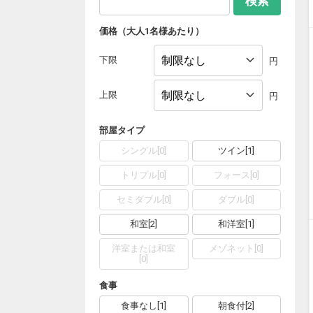
検索
価格（大人1名様あたり）
下限
円
上限
円
部屋タイプ
シングル
[
0
]
ツイン
[
1
]
トリプル
[
0
]
フォース
[
0
]
セミダブル
[
0
]
ダブル
[
0
]
和室
[
2
]
和洋室
[
1
]
洋室または和室
メゾネット
[
0
]
[
0
]
食事
食事なし
[
1
]
朝食付
[
2
]