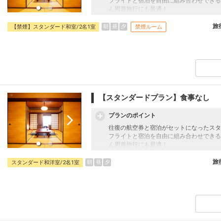
フライトと宿泊を自由に組み合わせできる
ん周遊旅行にも最適！
旅行期間中の1泊だけの宿泊や延泊・飛び
フライトは、安心のJAL（またはJALグ
旅
朝
昼
夕
【禁煙】スタンダード和室/2名1室
禁煙ルーム
オプションでレンタカーや現地交通・体験
います。
【施設使用料（添い寝のお子様）】
ホテル客室利用の際、寝具を利用されず添
現地にてお支払い下さい。
・1泊につき1,320円～5,060円
【スタンダードプラン】食事なし
※日程や食事条件によって異なります。
プランのポイント
往復の航空券と宿泊がセットになったスタ
フライトと宿泊を自由に組み合わせできる
ん周遊旅行にも最適！
旅行期間中の1泊だけの宿泊や延泊・飛び
フライトは、安心のJAL（またはJALグ
旅
朝
昼
夕
スタンダード和洋室/2名1室
オプションでレンタカーや現地交通・体験
います。
【施設使用料（添い寝のお子様）】
ホテル客室利用の際、寝具を利用されず添
現地にてお支払い下さい。