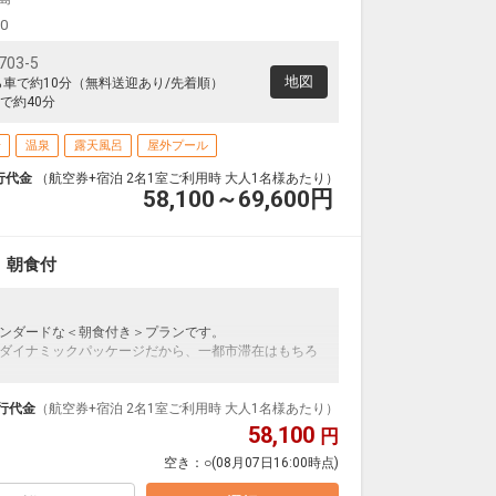
30
03-5
地図
ら車で約10分（無料送迎あり/先着順）
で約40分
場
温泉
露天風呂
屋外プール
行代金
（航空券+宿泊 2名1室ご利用時 大人1名様あたり）
58,100～69,600
円
 朝食付
ンダードな＜朝食付き＞プランです。
ダイナミックパッケージだから、一都市滞在はもちろ
泊なども自由自在です。
ループ）確約！フライトマイル50%貯まります。
行代金
（航空券+宿泊 2名1室ご利用時 大人1名様あたり）
プランなどの追加（同時予約）が可能なプランもござ
58,100
円
空き：
○
(08月07日16:00時点)