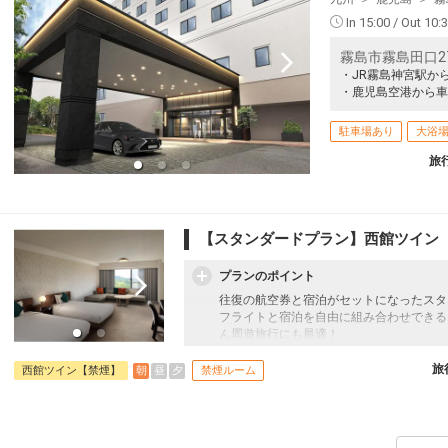
In 15:00 / Out 10:
霧島市霧島田口27
・JR霧島神宮駅か
・鹿児島空港から車
駐車場あり
大浴
旅
【スタンダードプラン】西館ツイン
プランのポイント
往復の航空券と宿泊がセットになったスタ
フライトと宿泊を自由に組み合わせできる
ん周遊旅行にも最適！
旅行期間中の1泊だけの宿泊や延泊・飛び
フライトは、安心のJAL（またはJALグ
旅
朝
昼
夕
西館ツイン【禁煙】
禁煙ルーム
オプションでレンタカーや現地交通・体験
います。
【朝食】
ご利用時間 7:00～10:30