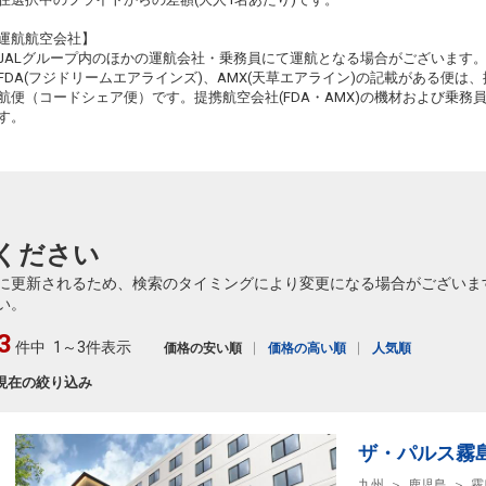
3
+6,600円
17:55
19:40
653便
運航航空会社】
65
クラスJを利用する
+16,500円
3
JALグループ内のほかの運航会社・乗務員にて運航となる場合がございます
FDA(フジドリームエアラインズ)、AMX(天草エアライン)の記載がある便は、提
東京(羽田)
鹿児島
航便（コードシェア便）です。提携航空会社(FDA・AMX)の機材および乗
3
+4,300円
19:25
21:05
す。
655便
65
クラスJを利用する
+14,200円
5
ください
に更新されるため、検索のタイミングにより変更になる場合がございま
い。
3
件中
1～3件表示
価格の安い順
価格の高い順
人気順
現在の絞り込み
ザ・パルス霧
九州
鹿児島
霧