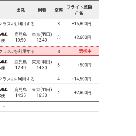
鹿児島
東京(羽田)
フライト差額
+4,900円
出発
到着
空席
08:50
10:35
2便
/1名
クラスJを利用する
+16,800円
3
鹿児島
東京(羽田)
+2,600円
10:50
12:40
4便
クラスJを利用する
選択中
3
鹿児島
東京(羽田)
6
+500円
12:40
14:30
6便
クラスJを利用する
+14,500円
4
鹿児島
東京(羽田)
4
+2,800円
14:35
16:30
8便
クラスJを利用する
+16,800円
る
4
鹿児島
東京(羽田)
+7,700円
16:40
18:40
0便
クラスJを利用する
+24,900円