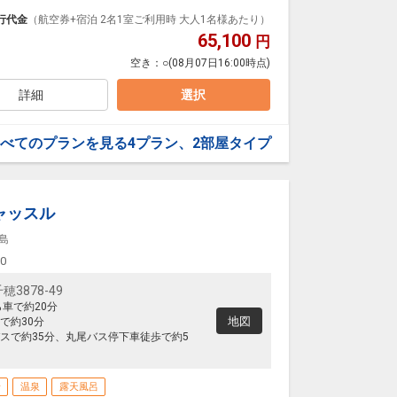
泊なども自由自在です。
ループ）確約！フライトマイル50%貯まります。
行代金
（航空券+宿泊 2名1室ご利用時 大人1名様あたり）
プランなどの追加（同時予約）が可能なプランもござ
65,100
円
空き：
○
(08月07日16:00時点)
詳細
選択
べてのプランを見る
4プラン、2部屋タイプ
ャッスル
島
00
3878-49
ら車で約20分
地図
で約30分
スで約35分、丸尾バス停下車徒歩で約5
場
温泉
露天風呂