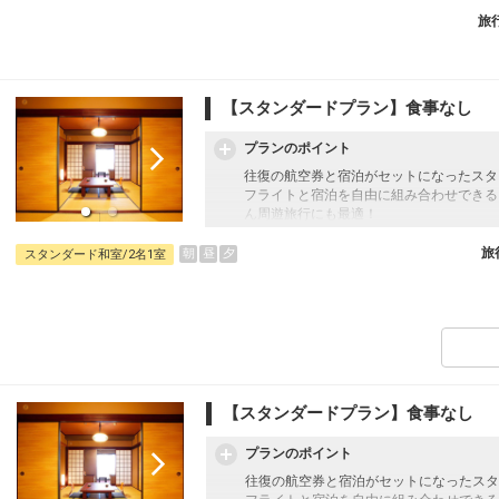
旅
【スタンダードプラン】食事なし
プランのポイント
往復の航空券と宿泊がセットになったスタ
フライトと宿泊を自由に組み合わせできる
ん周遊旅行にも最適！
旅行期間中の1泊だけの宿泊や延泊・飛び
フライトは、安心のJAL（またはJALグ
旅
朝
昼
夕
スタンダード和室/2名1室
オプションでレンタカーや現地交通・体験
います。
【施設使用料（添い寝のお子様）】
ホテル客室利用の際、寝具を利用されず添
現地にてお支払い下さい。
・1泊につき1,320円～5,060円
【スタンダードプラン】食事なし
※日程や食事条件によって異なります。
プランのポイント
往復の航空券と宿泊がセットになったスタ