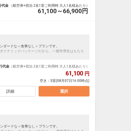
行代金
（航空券+宿泊 2名1室ご利用時 大人1名様あたり）
61,100～66,900
円
ンダードな＜食事なし＞プランです。
ダイナミックパッケージだから、一都市滞在はもちろ
泊なども自由自在です。
ループ）確約！フライトマイル50%貯まります。
行代金
（航空券+宿泊 2名1室ご利用時 大人1名様あたり）
プランなどの追加（同時予約）が可能なプランもござ
61,100
円
空き：
5室
(08月07日16:00時点)
詳細
選択
い寝でのお申込みについては、下記施設使用料を別途
詳しくはホテルへお問い合わせください。
ンダードな＜食事なし＞プランです。