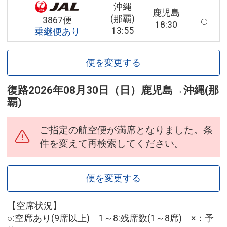
沖縄
鹿児島
(那覇)
3867便
18:30
13:55
乗継便あり
便を変更する
復路
2026年08月30日（日）
鹿児島
→
沖縄(那
覇)
ご指定の航空便が満席となりました。条
件を変えて再検索してください。
便を変更する
【空席状況】
○:空席あり(9席以上) 1～8:残席数(1～8席) ×：予