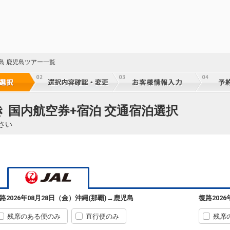
児島 鹿児島ツアー一覧
き 国内航空券+宿泊 交通宿泊選択
さい
路
2026年08月28日（金）
沖縄(那覇)
→
鹿児島
復路
202
残席のある便のみ
直行便のみ
残席