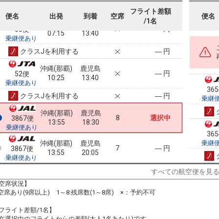
フライト差額
便名
出発
到着
空席
便名
/1名
沖縄(那覇)
鹿児島
― 円
50便
07:15
13:40
乗継便あり
クラスJを利用する
― 円
沖縄(那覇)
鹿児島
― 円
52便
10:25
13:40
乗継便あり
36
クラスJを利用する
― 円
乗継
沖縄(那覇)
鹿児島
8
選択中
3867便
13:55
18:30
乗継便あり
36
沖縄(那覇)
鹿児島
乗継
7
― 円
3867便
13:55
20:05
乗継便あり
すべての航空便を見
空席状況】
:空席あり(9席以上) 1～8:残席数(1～8席) ×：予約不可
フライト差額/1名】
在選択中のフライトからの差額(大人1名あたり)です。