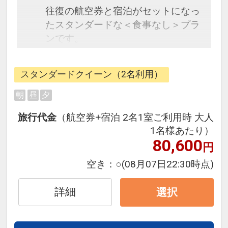
往復の航空券と宿泊がセットになっ
たスタンダードな＜食事なし＞プラ
ンです。
フライトと宿泊を自由に組み合わせ
できるダイナミックパッケージだか
スタンダードクイーン（2名利用）
ら、一都市滞在はもちろん周遊旅行
にも最適！
朝
昼
夕
旅行期間中の1泊だけの宿泊や延
旅行代金
（航空券+宿泊 2名1室ご利用時 大人
泊・飛び泊なども自由自在です。
1名様あたり）
フライトは、安心のJAL（または
80,600
円
JALグループ）確約！フライトマイ
ル50%貯まります。
空き：
○
(08月07日22:30時点)
オプションでレンタカーや現地交
通・体験プランなどの追加（同時予
詳細
選択
約）が可能なプランもございます。