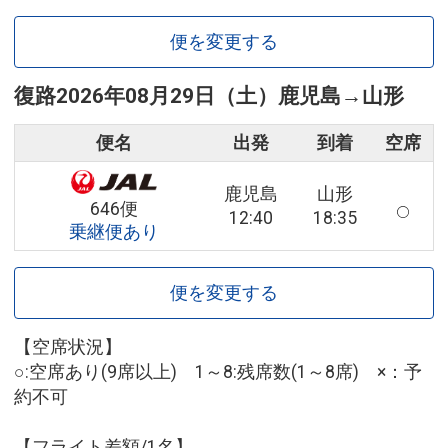
便を変更する
復路
2026年08月29日（土）
鹿児島
→
山形
便名
出発
到着
空席
鹿児島
山形
646便
12:40
18:35
乗継便あり
便を変更する
【空席状況】
○:空席あり(9席以上) 1～8:残席数(1～8席) ×：予
約不可
【フライト差額/1名】